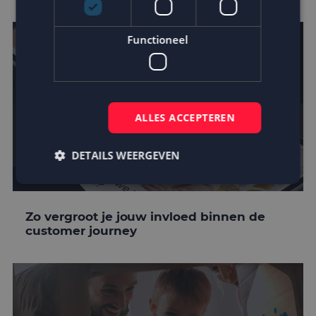
Functioneel
ALLES ACCEPTEREN
DETAILS WEERGEVEN
Strikt noodzakelijk
Prestatie
Targeting
Zo vergroot je jouw invloed binnen de
customer journey
Functioneel
Strikt noodzakelijke cookies maken de
kernfunctionaliteiten van de website mogelijk, zoals
gebruikersaanmelding en accountbeheer. De
website kan niet goed worden gebruikt zonder de
strikt noodzakelijke cookies.