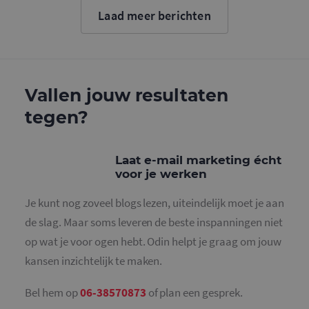
cookie wo
Laad meer berichten
gebruikt o
gebruikers
ondersche
door een
willekeurig
gegeneree
nummer to
wijzen als 
Vallen jouw resultaten
Het is op
in elk
tegen?
paginaver
een site e
gebruikt 
bezoekers-,
en
Laat e-mail marketing écht
campagne
voor je werken
te bereken
de
analysera
Je kunt nog zoveel blogs lezen, uiteindelijk moet je aan
van de site
de slag. Maar soms leveren de beste inspanningen niet
_gid
1 dag
Deze cooki
Google LLC
geplaatst 
.mailcampaigns.nl
op wat je voor ogen hebt. Odin helpt je graag om jouw
Google Ana
Het slaat 
kansen inzichtelijk te maken.
unieke wa
voor elke 
pagina en 
deze bij e
Bel hem op
06-38570873
of plan een gesprek.
gebruikt 