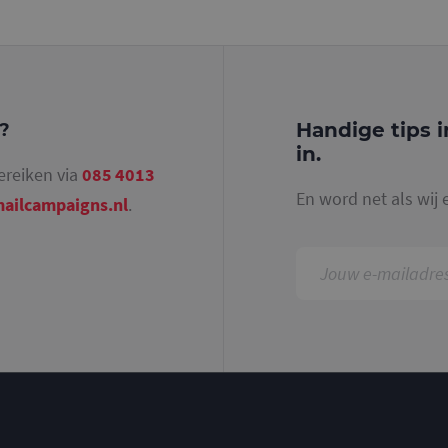
identiteitsnummer bevat van het account of de 
betrekking heeft. Het is een variatie op de _gat-c
gebruikt om de hoeveelheid gegevens die Google 
websites met veel verkeer te beperken.
.mailcampaigns.nl
1 jaar 1
Deze cookie wordt gebruikt door Google Analyti
maand
sessiestatus te behouden.
Handige tips i
g?
in.
ereiken via
085 4013
En word net als wij 
ailcampaigns.nl
.