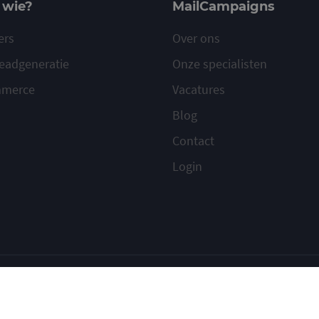
 wie?
MailCampaigns
ers
Over ons
eadgeneratie
Onze specialisten
mmerce
Vacatures
Blog
Contact
Login
ilcampaigns
Voorwaarden
Privacy
Cookies
Meld misbruik