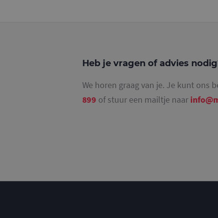
_ga_4SR8QTF0BS
Heb je vragen of advies nodi
We horen graag van je. Je kunt ons b
899
of stuur een mailtje naar
info@m