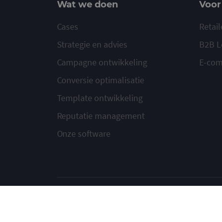
Wat we doen
Voor
Cases
Retail
Strategie en advies
B2B L
Campagne ontwikkeling
E-co
Conversie optimalisatie
Template ontwikkeling
Reputatie management
Onze software
© 2020-2026 Ma