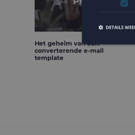
DETAILS WE
Het geheim van een
converterende e-mail
template
Strikt noodzakelijke
accountbeheer. De we
Naam
PHPSESSID
CookieScriptConse