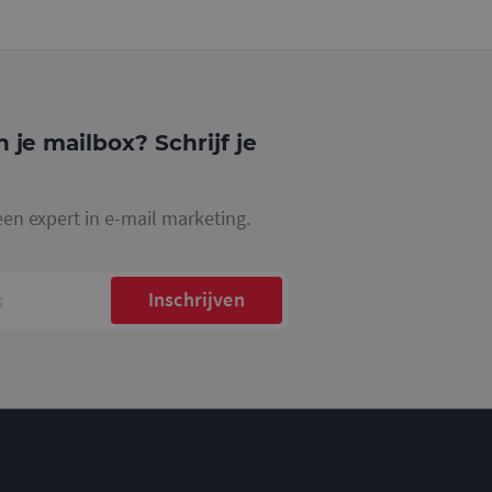
website waarop het
ookie die wordt
registreert op
cs om de
n je mailbox? Schrijf je
een expert in e-mail marketing.
Inschrijven