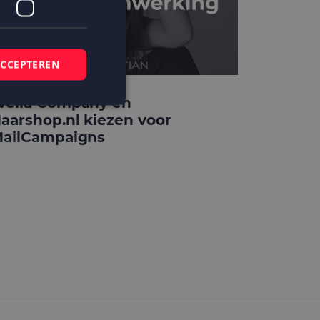
ACCEPTEREN
ella Company en
aarshop.nl kiezen voor
ailCampaigns
elding en
 basis van de PHP-
mene doeleinden die
ikerssessies te
 een willekeurig
bruikt, kan
ed voorbeeld is het
r een gebruiker
kie-Script.com-
zoekers te