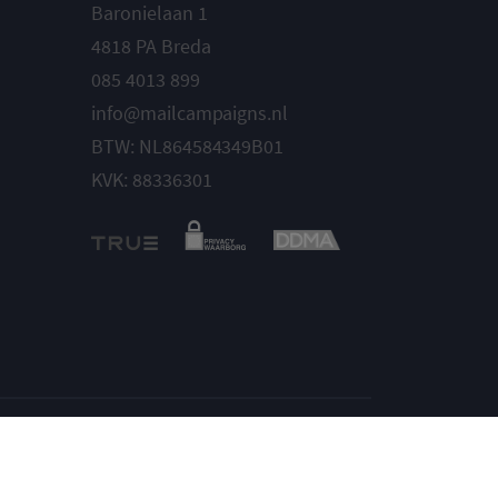
Baronielaan 1
4818 PA Breda
085 4013 899
info@mailcampaigns.nl
BTW: NL864584349B01
KVK: 88336301
Instellingen