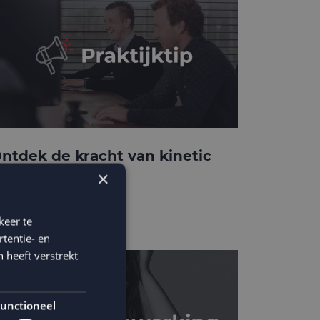
ntdek de kracht van kinetic
-mails
×
keer te
tentie- en
 heeft verstrekt
unctioneel