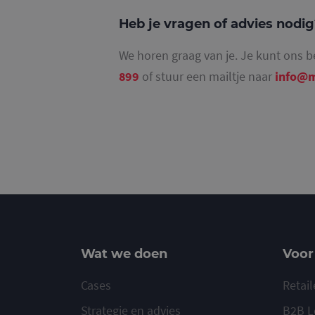
Heb je vragen of advies nodi
We horen graag van je. Je kunt ons b
_ga_4SR8QTF0BS
899
of stuur een mailtje naar
info@m
Wat we doen
Voor
Cases
Retail
Strategie en advies
B2B L