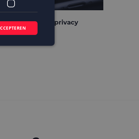
pple verscherpt privacy
ACCEPTEREN
rotection
elding en
 basis van de PHP-
mene doeleinden die
ikerssessies te
 een willekeurig
bruikt, kan
ed voorbeeld is het
r een gebruiker
kie-Script.com-
zoekers te