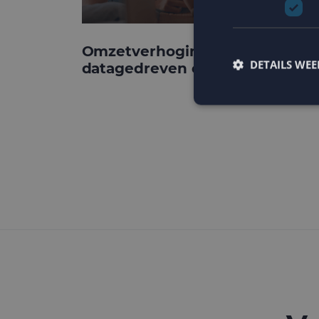
Omzetverhoging via
DETAILS WE
datagedreven e-mail
Strikt noodzakelijke
accountbeheer. De we
Naam
PHPSESSID
CookieScriptConse