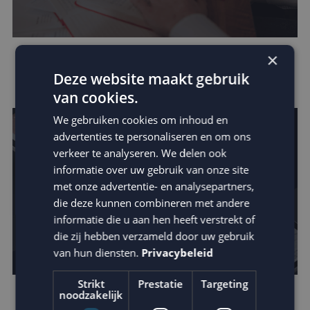
×
Verhoog de impact van je e-mail: schrijf
Deze website maakt gebruik
betere teksten
van cookies.
We gebruiken cookies om inhoud en
advertenties te personaliseren en om ons
verkeer te analyseren. We delen ook
informatie over uw gebruik van onze site
met onze advertentie- en analysepartners,
die deze kunnen combineren met andere
informatie die u aan hen heeft verstrekt of
die zij hebben verzameld door uw gebruik
van hun diensten.
Privacybeleid
Strikt
Prestatie
Targeting
noodzakelijk
Zo vergroot je jouw invloed binnen de