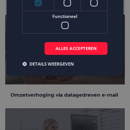
customer journey
Functioneel
ALLES ACCEPTEREN
DETAILS WEERGEVEN
Strikt noodzakelijk
Prestatie
Targeting
Omzetverhoging via datagedreven e-mail
Functioneel
Strikt noodzakelijke cookies maken de
kernfunctionaliteiten van de website mogelijk, zoals
gebruikersaanmelding en accountbeheer. De
website kan niet goed worden gebruikt zonder de
strikt noodzakelijke cookies.