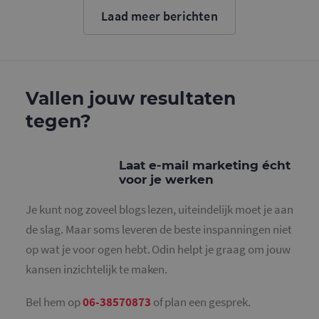
cookie wo
Laad meer berichten
gebruikt o
gebruikers
ondersche
door een
willekeurig
gegeneree
nummer to
wijzen als 
Vallen jouw resultaten
Het is op
in elk
tegen?
paginaver
een site e
gebruikt 
bezoekers-,
en
Laat e-mail marketing écht
campagne
voor je werken
te bereken
de
analysera
Je kunt nog zoveel blogs lezen, uiteindelijk moet je aan
van de site
de slag. Maar soms leveren de beste inspanningen niet
_gid
1 dag
Deze cooki
Google LLC
geplaatst 
.mailcampaigns.nl
op wat je voor ogen hebt. Odin helpt je graag om jouw
Google Ana
Het slaat 
kansen inzichtelijk te maken.
unieke wa
voor elke 
pagina en 
deze bij e
Bel hem op
06-38570873
of plan een gesprek.
gebruikt 