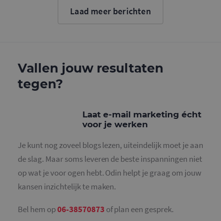
cookie wo
Laad meer berichten
gebruikt o
gebruikers
ondersche
door een
willekeurig
gegeneree
nummer to
wijzen als 
Vallen jouw resultaten
Het is op
in elk
tegen?
paginaver
een site e
gebruikt 
bezoekers-,
en
Laat e-mail marketing écht
campagne
voor je werken
te bereken
de
analysera
Je kunt nog zoveel blogs lezen, uiteindelijk moet je aan
van de site
de slag. Maar soms leveren de beste inspanningen niet
_gid
1 dag
Deze cooki
Google LLC
geplaatst 
.mailcampaigns.nl
op wat je voor ogen hebt. Odin helpt je graag om jouw
Google Ana
Het slaat 
kansen inzichtelijk te maken.
unieke wa
voor elke 
pagina en 
deze bij e
Bel hem op
06-38570873
of plan een gesprek.
gebruikt 