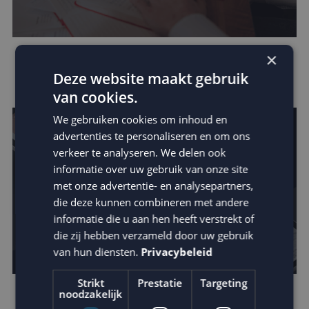
×
Verhoog de impact van je e-mail: schrijf
Deze website maakt gebruik
betere teksten
van cookies.
We gebruiken cookies om inhoud en
advertenties te personaliseren en om ons
verkeer te analyseren. We delen ook
informatie over uw gebruik van onze site
met onze advertentie- en analysepartners,
die deze kunnen combineren met andere
informatie die u aan hen heeft verstrekt of
die zij hebben verzameld door uw gebruik
van hun diensten.
Privacybeleid
Strikt
Prestatie
Targeting
noodzakelijk
Zo vergroot je jouw invloed binnen de