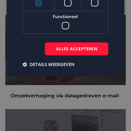
customer journey
Functioneel
ALLES ACCEPTEREN
DETAILS WEERGEVEN
Strikt noodzakelijk
Prestatie
Targeting
Omzetverhoging via datagedreven e-mail
Functioneel
Strikt noodzakelijke cookies maken de
kernfunctionaliteiten van de website mogelijk, zoals
gebruikersaanmelding en accountbeheer. De
website kan niet goed worden gebruikt zonder de
strikt noodzakelijke cookies.