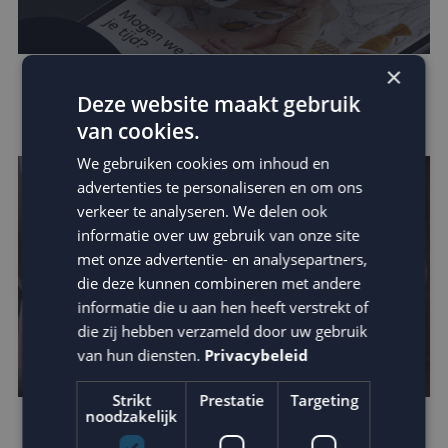
×
Zo vergroot je jouw invloed binnen de
Deze website maakt gebruik
customer journey
van cookies.
We gebruiken cookies om inhoud en
advertenties te personaliseren en om ons
verkeer te analyseren. We delen ook
informatie over uw gebruik van onze site
met onze advertentie- en analysepartners,
die deze kunnen combineren met andere
informatie die u aan hen heeft verstrekt of
die zij hebben verzameld door uw gebruik
van hun diensten.
Privacybeleid
Strikt
Prestatie
Targeting
noodzakelijk
Omzetverhoging via datagedreven e-mail