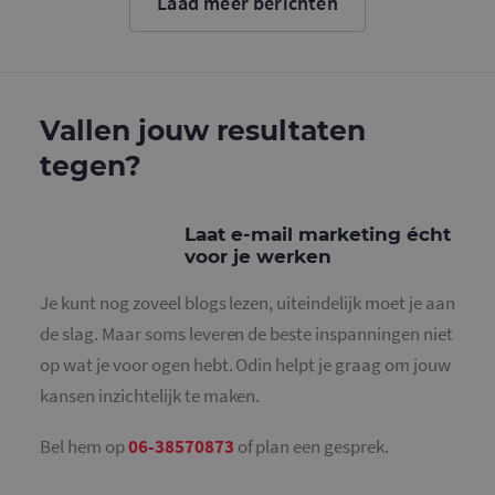
Laad meer berichten
cookie wo
gebruikt o
gebruikers
ondersche
door een
willekeurig
gegeneree
nummer to
Vallen jouw resultaten
wijzen als 
Het is op
tegen?
in elk
paginaver
een site e
gebruikt 
bezoekers-,
Laat e-mail marketing écht
en
campagne
voor je werken
te bereken
de
analysera
Je kunt nog zoveel blogs lezen, uiteindelijk moet je aan
van de site
de slag. Maar soms leveren de beste inspanningen niet
_gid
1 dag
Deze cooki
Google LLC
geplaatst 
op wat je voor ogen hebt. Odin helpt je graag om jouw
.mailcampaigns.nl
Google Ana
Het slaat 
kansen inzichtelijk te maken.
unieke wa
voor elke 
pagina en 
Bel hem op
06-38570873
of plan een gesprek.
deze bij e
gebruikt 
paginawee