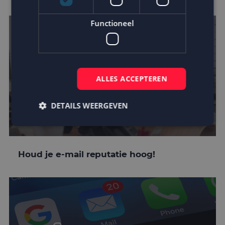
Functioneel
ALLES ACCEPTEREN
DETAILS WEERGEVEN
Strikt noodzakelijk
Prestatie
Targeting
Houd je e-mail reputatie hoog!
Functioneel
Strikt noodzakelijke cookies maken de
kernfunctionaliteiten van de website mogelijk, zoals
gebruikersaanmelding en accountbeheer. De
website kan niet goed worden gebruikt zonder de
strikt noodzakelijke cookies.