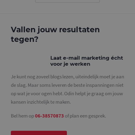
gebruikt o
gebruikers
ondersche
door een
willekeurig
gegeneree
Vallen jouw resultaten
nummer to
wijzen als 
Het is op
tegen?
in elk
paginaver
een site e
gebruikt 
bezoekers-,
Laat e-mail marketing écht
en
voor je werken
campagne
te bereken
de
Je kunt nog zoveel blogs lezen, uiteindelijk moet je aan
analysera
van de site
de slag. Maar soms leveren de beste inspanningen niet
_gid
1 dag
Deze cooki
Google LLC
op wat je voor ogen hebt. Odin helpt je graag om jouw
geplaatst 
.mailcampaigns.nl
Google Ana
kansen inzichtelijk te maken.
Het slaat 
unieke wa
voor elke 
Bel hem op
06-38570873
of plan een gesprek.
pagina en 
deze bij e
gebruikt 
paginawee
te tellen en