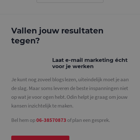
gebruikt o
gebruikers
ondersche
door een
willekeurig
gegeneree
Vallen jouw resultaten
nummer to
wijzen als 
Het is op
tegen?
in elk
paginaver
een site e
gebruikt 
bezoekers-,
Laat e-mail marketing écht
en
voor je werken
campagne
te bereken
de
Je kunt nog zoveel blogs lezen, uiteindelijk moet je aan
analysera
van de site
de slag. Maar soms leveren de beste inspanningen niet
_gid
1 dag
Deze cooki
Google LLC
op wat je voor ogen hebt. Odin helpt je graag om jouw
geplaatst 
.mailcampaigns.nl
Google Ana
kansen inzichtelijk te maken.
Het slaat 
unieke wa
voor elke 
Bel hem op
06-38570873
of plan een gesprek.
pagina en 
deze bij e
gebruikt 
paginawee
te tellen en