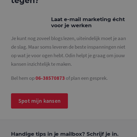
tegen?
Functioneel
Strikt noodzakelijke cookies maken de
Laat e-mail marketing écht
kernfunctionaliteiten van de website mogelijk, zoals
voor je werken
gebruikersaanmelding en accountbeheer. De
website kan niet goed worden gebruikt zonder de
strikt noodzakelijke cookies.
Je kunt nog zoveel blogs lezen, uiteindelijk moet je aan
de slag. Maar soms leveren de beste inspanningen niet
Naam
Aanbieder
/
Domein
Vervaldatum
O
op wat je voor ogen hebt. Odin helpt je graag om jouw
PHPSESSID
Sessie
C
PHP.net
g
www.mailcampaigns.nl
kansen inzichtelijk te maken.
a
b
t
i
Bel hem op
06-38570873
of plan een gesprek.
a
d
w
o
v
Spot mijn kansen
g
t
H
g
w
g
n
w
Handige tips in je mailbox? Schrijf je in.
k