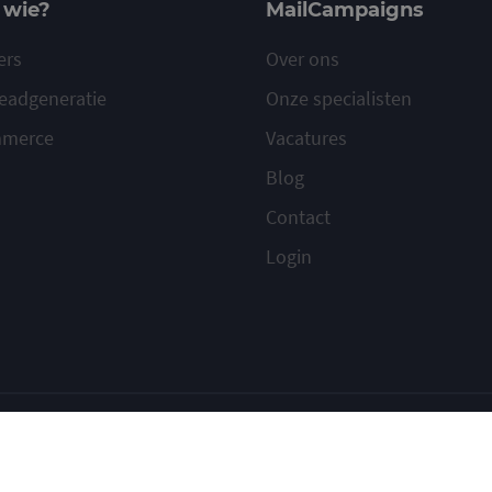
 wie?
MailCampaigns
ers
Over ons
eadgeneratie
Onze specialisten
mmerce
Vacatures
Blog
Contact
Login
ilcampaigns
Voorwaarden
Privacy
Cookies
Meld misbruik