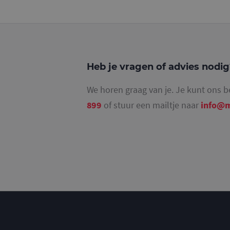
_ga_4SR8QTF0BS
Heb je vragen of advies nodi
We horen graag van je. Je kunt ons b
899
of stuur een mailtje naar
info@m