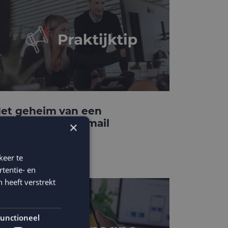
et geheim van een
onverterende e-mail
×
emplate
keer te
tentie- en
 heeft verstrekt
unctioneel