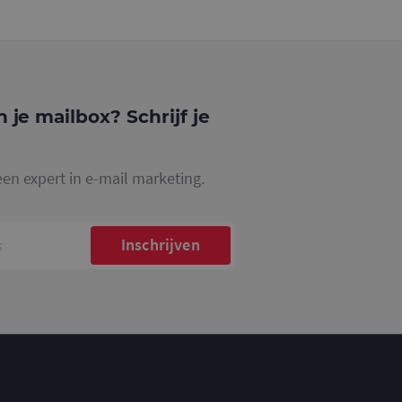
website waarop het
ookie die wordt
registreert op
cs om de
n je mailbox? Schrijf je
een expert in e-mail marketing.
Inschrijven