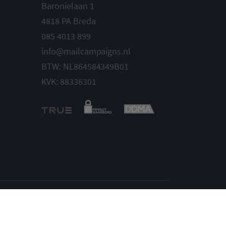
Baronielaan 1
4818 PA Breda
085 4013 899
info@mailcampaigns.nl
BTW: NL864584349B01
KVK: 88336301
Instellingen