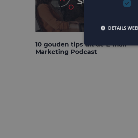
DETAILS WE
10 gouden tips uit de E-mail
Marketing Podcast
Strikt noodzakelijke
accountbeheer. De we
Naam
PHPSESSID
CookieScriptConse