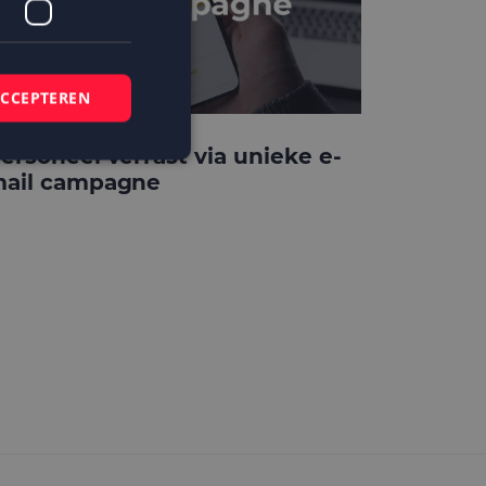
ACCEPTEREN
ersoneel verrast via unieke e-
ail campagne
elding en
 basis van de PHP-
mene doeleinden die
ikerssessies te
 een willekeurig
bruikt, kan
ed voorbeeld is het
r een gebruiker
kie-Script.com-
zoekers te