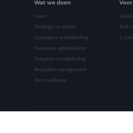
Wat we doen
Voor
Cases
Retail
Strategie en advies
B2B L
Campagne ontwikkeling
E-co
Conversie optimalisatie
Template ontwikkeling
Reputatie management
Onze software
© 2020-2026 Ma