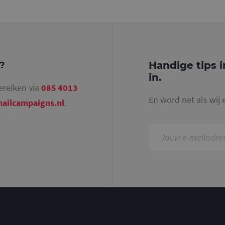
identiteitsnummer bevat van het account of de 
betrekking heeft. Het is een variatie op de _gat-c
gebruikt om de hoeveelheid gegevens die Google 
websites met veel verkeer te beperken.
.mailcampaigns.nl
1 jaar 1
Deze cookie wordt gebruikt door Google Analyti
maand
sessiestatus te behouden.
Handige tips i
g?
in.
ereiken via
085 4013
En word net als wij 
ailcampaigns.nl
.