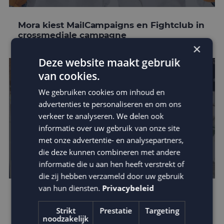
Mora kiest MailCampaigns en Fightclub in
crossmediale campagne
×
Deze website maakt gebruik
van cookies.
We gebruiken cookies om inhoud en
advertenties te personaliseren en om ons
verkeer te analyseren. We delen ook
informatie over uw gebruik van onze site
met onze advertentie- en analysepartners,
die deze kunnen combineren met andere
informatie die u aan hen heeft verstrekt of
die zij hebben verzameld door uw gebruik
van hun diensten.
Privacybeleid
Steppin’ Out laat e-mail marketing
groeien met MailCampaigns
Strikt
Prestatie
Targeting
noodzakelijk