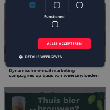
Functioneel
ALLES ACCEPTEREN
DETAILS WEERGEVEN
Dynamische e-mail marketing
campagnes op basis van weersinvloeden
Strikt noodzakelijk
Prestatie
Targeting
Functioneel
Strikt noodzakelijke cookies maken de
kernfunctionaliteiten van de website mogelijk, zoals
gebruikersaanmelding en accountbeheer. De
website kan niet goed worden gebruikt zonder de
strikt noodzakelijke cookies.