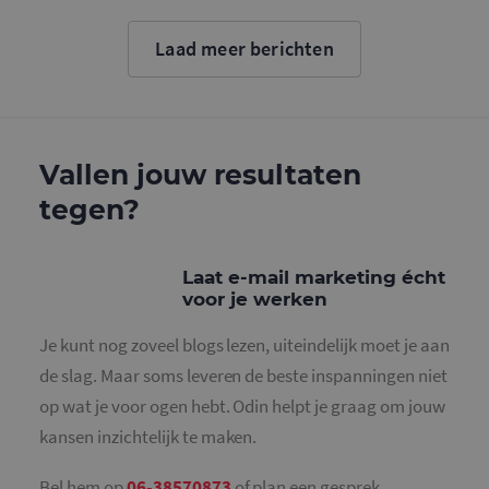
Google. D
cookie wo
gebruikt o
Laad meer berichten
gebruikers
ondersche
door een
willekeurig
gegeneree
nummer to
wijzen als 
Het is op
Vallen jouw resultaten
in elk
paginaver
tegen?
een site e
gebruikt 
bezoekers-,
en
campagne
Laat e-mail marketing écht
te bereken
voor je werken
de
analysera
van de site
Je kunt nog zoveel blogs lezen, uiteindelijk moet je aan
_gid
1 dag
Deze cooki
Google LLC
de slag. Maar soms leveren de beste inspanningen niet
geplaatst 
.mailcampaigns.nl
Google Ana
op wat je voor ogen hebt. Odin helpt je graag om jouw
Het slaat 
unieke wa
kansen inzichtelijk te maken.
voor elke 
pagina en 
deze bij e
Bel hem op
06-38570873
of plan een gesprek.
gebruikt 