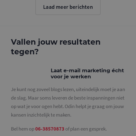
cookie wo
Laad meer berichten
gebruikt o
gebruikers
ondersche
door een
willekeurig
gegeneree
nummer to
wijzen als 
Vallen jouw resultaten
Het is op
in elk
tegen?
paginaver
een site e
gebruikt 
bezoekers-,
en
Laat e-mail marketing écht
campagne
voor je werken
te bereken
de
analysera
Je kunt nog zoveel blogs lezen, uiteindelijk moet je aan
van de site
de slag. Maar soms leveren de beste inspanningen niet
_gid
1 dag
Deze cooki
Google LLC
geplaatst 
.mailcampaigns.nl
op wat je voor ogen hebt. Odin helpt je graag om jouw
Google Ana
Het slaat 
kansen inzichtelijk te maken.
unieke wa
voor elke 
pagina en 
deze bij e
Bel hem op
06-38570873
of plan een gesprek.
gebruikt 