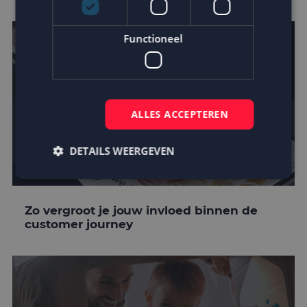
Functioneel
ALLES ACCEPTEREN
DETAILS WEERGEVEN
Strikt noodzakelijk
Prestatie
Targeting
Zo vergroot je jouw invloed binnen de
customer journey
Functioneel
Strikt noodzakelijke cookies maken de
kernfunctionaliteiten van de website mogelijk, zoals
gebruikersaanmelding en accountbeheer. De
website kan niet goed worden gebruikt zonder de
strikt noodzakelijke cookies.