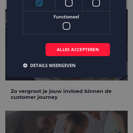
Functioneel
ALLES ACCEPTEREN
DETAILS WEERGEVEN
Strikt noodzakelijk
Prestatie
Targeting
Zo vergroot je jouw invloed binnen de
customer journey
Functioneel
Strikt noodzakelijke cookies maken de
kernfunctionaliteiten van de website mogelijk, zoals
gebruikersaanmelding en accountbeheer. De
website kan niet goed worden gebruikt zonder de
strikt noodzakelijke cookies.