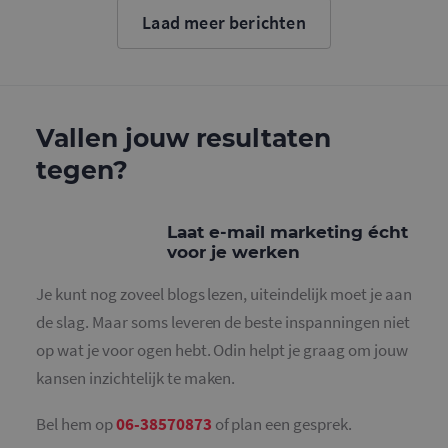
cookie wo
Laad meer berichten
gebruikt o
gebruikers
ondersche
door een
willekeurig
gegeneree
nummer to
wijzen als 
Vallen jouw resultaten
Het is op
in elk
tegen?
paginaver
een site e
gebruikt 
bezoekers-,
en
Laat e-mail marketing écht
campagne
voor je werken
te bereken
de
analysera
Je kunt nog zoveel blogs lezen, uiteindelijk moet je aan
van de site
de slag. Maar soms leveren de beste inspanningen niet
_gid
1 dag
Deze cooki
Google LLC
geplaatst 
.mailcampaigns.nl
op wat je voor ogen hebt. Odin helpt je graag om jouw
Google Ana
Het slaat 
kansen inzichtelijk te maken.
unieke wa
voor elke 
pagina en 
deze bij e
Bel hem op
06-38570873
of plan een gesprek.
gebruikt 