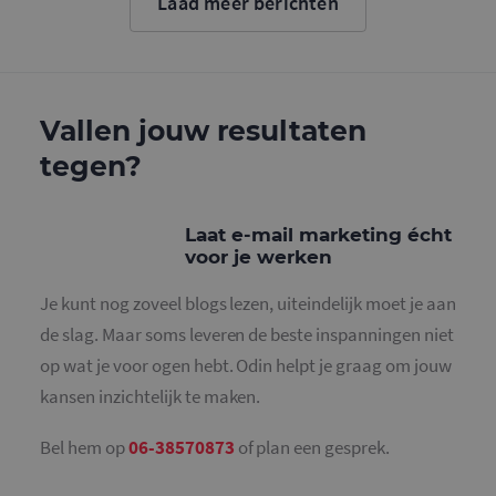
Laad meer berichten
cookie wo
gebruikt o
gebruikers
ondersche
door een
willekeurig
gegeneree
nummer to
Vallen jouw resultaten
wijzen als 
Het is op
tegen?
in elk
paginaver
een site e
gebruikt 
bezoekers-,
Laat e-mail marketing écht
en
campagne
voor je werken
te bereken
de
analysera
Je kunt nog zoveel blogs lezen, uiteindelijk moet je aan
van de site
de slag. Maar soms leveren de beste inspanningen niet
_gid
1 dag
Deze cooki
Google LLC
geplaatst 
op wat je voor ogen hebt. Odin helpt je graag om jouw
.mailcampaigns.nl
Google Ana
Het slaat 
kansen inzichtelijk te maken.
unieke wa
voor elke 
pagina en 
Bel hem op
06-38570873
of plan een gesprek.
deze bij e
gebruikt 
paginawee