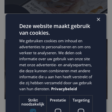
×
Zo vergroot je jouw invloed binnen de
Deze website maakt gebruik
customer journey
van cookies.
We gebruiken cookies om inhoud en
advertenties te personaliseren en om ons
verkeer te analyseren. We delen ook
informatie over uw gebruik van onze site
met onze advertentie- en analysepartners,
die deze kunnen combineren met andere
informatie die u aan hen heeft verstrekt of
die zij hebben verzameld door uw gebruik
van hun diensten.
Privacybeleid
Strikt
Prestatie
Targeting
noodzakelijk
Omzetverhoging via datagedreven e-mail