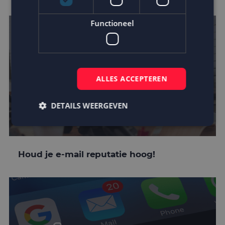
Functioneel
ALLES ACCEPTEREN
DETAILS WEERGEVEN
Strikt noodzakelijk
Prestatie
Targeting
Houd je e-mail reputatie hoog!
Functioneel
Strikt noodzakelijke cookies maken de
kernfunctionaliteiten van de website mogelijk, zoals
gebruikersaanmelding en accountbeheer. De
website kan niet goed worden gebruikt zonder de
strikt noodzakelijke cookies.