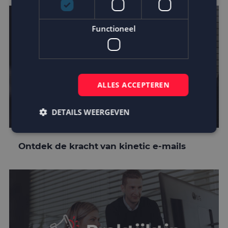
Functioneel
ALLES ACCEPTEREN
DETAILS WEERGEVEN
Ontdek de kracht van kinetic e-mails
Strikt noodzakelijk
Prestatie
Targeting
Functioneel
Strikt noodzakelijke cookies maken de
kernfunctionaliteiten van de website mogelijk, zoals
gebruikersaanmelding en accountbeheer. De
website kan niet goed worden gebruikt zonder de
strikt noodzakelijke cookies.