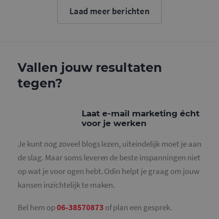
cookie wo
Laad meer berichten
gebruikt o
gebruikers
ondersche
door een
willekeurig
gegeneree
nummer to
wijzen als 
Vallen jouw resultaten
Het is op
in elk
tegen?
paginaver
een site e
gebruikt 
bezoekers-,
en
Laat e-mail marketing écht
campagne
voor je werken
te bereken
de
analysera
Je kunt nog zoveel blogs lezen, uiteindelijk moet je aan
van de site
de slag. Maar soms leveren de beste inspanningen niet
_gid
1 dag
Deze cooki
Google LLC
geplaatst 
.mailcampaigns.nl
op wat je voor ogen hebt. Odin helpt je graag om jouw
Google Ana
Het slaat 
kansen inzichtelijk te maken.
unieke wa
voor elke 
pagina en 
deze bij e
Bel hem op
06-38570873
of plan een gesprek.
gebruikt 