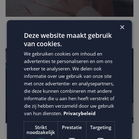
×
Verhoog de impact van je e-mail: schrijf
Deze website maakt gebruik
betere teksten
van cookies.
We gebruiken cookies om inhoud en
advertenties te personaliseren en om ons
verkeer te analyseren. We delen ook
informatie over uw gebruik van onze site
met onze advertentie- en analysepartners,
die deze kunnen combineren met andere
informatie die u aan hen heeft verstrekt of
die zij hebben verzameld door uw gebruik
van hun diensten.
Privacybeleid
Strikt
Prestatie
Targeting
noodzakelijk
Zo vergroot je jouw invloed binnen de