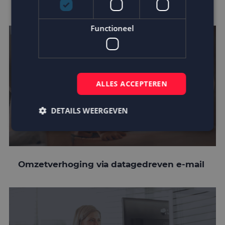
customer journey
Functioneel
ALLES ACCEPTEREN
DETAILS WEERGEVEN
Strikt noodzakelijk
Prestatie
Targeting
Omzetverhoging via datagedreven e-mail
Functioneel
Strikt noodzakelijke cookies maken de
kernfunctionaliteiten van de website mogelijk, zoals
gebruikersaanmelding en accountbeheer. De
website kan niet goed worden gebruikt zonder de
strikt noodzakelijke cookies.