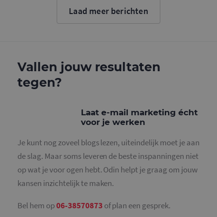
cookie wo
Laad meer berichten
gebruikt o
gebruikers
ondersche
door een
willekeurig
gegeneree
nummer to
wijzen als 
Vallen jouw resultaten
Het is op
in elk
tegen?
paginaver
een site e
gebruikt 
bezoekers-,
en
Laat e-mail marketing écht
campagne
voor je werken
te bereken
de
analysera
Je kunt nog zoveel blogs lezen, uiteindelijk moet je aan
van de site
de slag. Maar soms leveren de beste inspanningen niet
_gid
1 dag
Deze cooki
Google LLC
geplaatst 
.mailcampaigns.nl
op wat je voor ogen hebt. Odin helpt je graag om jouw
Google Ana
Het slaat 
kansen inzichtelijk te maken.
unieke wa
voor elke 
pagina en 
deze bij e
Bel hem op
06-38570873
of plan een gesprek.
gebruikt 