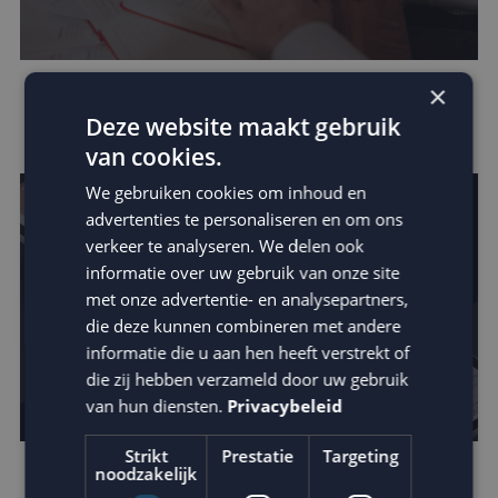
×
Verhoog de impact van je e-mail: schrijf
Deze website maakt gebruik
betere teksten
van cookies.
We gebruiken cookies om inhoud en
advertenties te personaliseren en om ons
verkeer te analyseren. We delen ook
informatie over uw gebruik van onze site
met onze advertentie- en analysepartners,
die deze kunnen combineren met andere
informatie die u aan hen heeft verstrekt of
die zij hebben verzameld door uw gebruik
van hun diensten.
Privacybeleid
Strikt
Prestatie
Targeting
noodzakelijk
Zo vergroot je jouw invloed binnen de