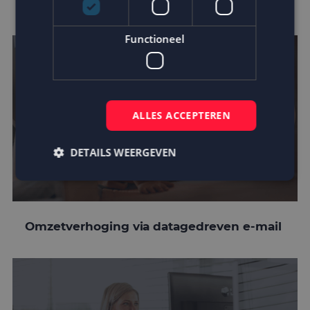
customer journey
Functioneel
ALLES ACCEPTEREN
DETAILS WEERGEVEN
Strikt noodzakelijk
Prestatie
Targeting
Omzetverhoging via datagedreven e-mail
Functioneel
Strikt noodzakelijke cookies maken de
kernfunctionaliteiten van de website mogelijk, zoals
gebruikersaanmelding en accountbeheer. De
website kan niet goed worden gebruikt zonder de
strikt noodzakelijke cookies.