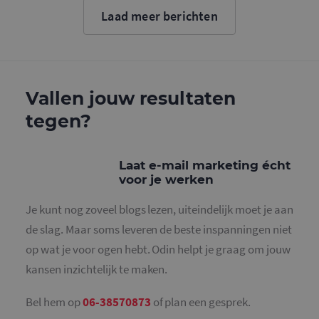
cookie wo
Laad meer berichten
gebruikt o
gebruikers
ondersche
door een
willekeurig
gegeneree
nummer to
wijzen als 
Vallen jouw resultaten
Het is op
in elk
tegen?
paginaver
een site e
gebruikt 
bezoekers-,
en
Laat e-mail marketing écht
campagne
voor je werken
te bereken
de
analysera
Je kunt nog zoveel blogs lezen, uiteindelijk moet je aan
van de site
de slag. Maar soms leveren de beste inspanningen niet
_gid
1 dag
Deze cooki
Google LLC
geplaatst 
.mailcampaigns.nl
op wat je voor ogen hebt. Odin helpt je graag om jouw
Google Ana
Het slaat 
kansen inzichtelijk te maken.
unieke wa
voor elke 
pagina en 
deze bij e
Bel hem op
06-38570873
of plan een gesprek.
gebruikt 