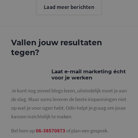
cookie wo
Laad meer berichten
gebruikt o
gebruikers
ondersche
door een
willekeurig
gegeneree
nummer to
wijzen als 
Vallen jouw resultaten
Het is op
in elk
tegen?
paginaver
een site e
gebruikt 
bezoekers-,
en
Laat e-mail marketing écht
campagne
voor je werken
te bereken
de
analysera
Je kunt nog zoveel blogs lezen, uiteindelijk moet je aan
van de site
de slag. Maar soms leveren de beste inspanningen niet
_gid
1 dag
Deze cooki
Google LLC
geplaatst 
.mailcampaigns.nl
op wat je voor ogen hebt. Odin helpt je graag om jouw
Google Ana
Het slaat 
kansen inzichtelijk te maken.
unieke wa
voor elke 
pagina en 
deze bij e
Bel hem op
06-38570873
of plan een gesprek.
gebruikt 