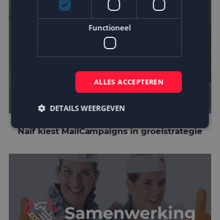
Functioneel
ALLES ACCEPTEREN
DETAILS WEERGEVEN
Naïf kiest MailCampaigns in groeistrategie
Strikt noodzakelijk
Prestatie
Targeting
Functioneel
Strikt noodzakelijke cookies maken de
kernfunctionaliteiten van de website mogelijk, zoals
gebruikersaanmelding en accountbeheer. De
website kan niet goed worden gebruikt zonder de
strikt noodzakelijke cookies.