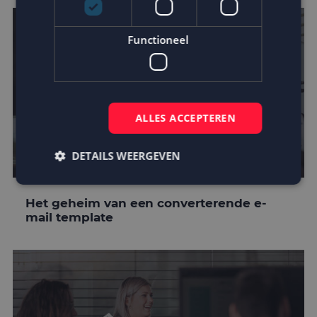
Functioneel
ALLES ACCEPTEREN
DETAILS WEERGEVEN
Het geheim van een converterende e-
Strikt noodzakelijk
Prestatie
Targeting
mail template
Functioneel
Strikt noodzakelijke cookies maken de
kernfunctionaliteiten van de website mogelijk, zoals
gebruikersaanmelding en accountbeheer. De
website kan niet goed worden gebruikt zonder de
strikt noodzakelijke cookies.