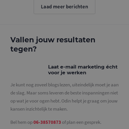
cookie wo
Laad meer berichten
gebruikt o
gebruikers
ondersche
door een
willekeurig
gegeneree
nummer to
wijzen als 
Vallen jouw resultaten
Het is op
in elk
tegen?
paginaver
een site e
gebruikt 
bezoekers-,
en
Laat e-mail marketing écht
campagne
voor je werken
te bereken
de
analysera
Je kunt nog zoveel blogs lezen, uiteindelijk moet je aan
van de site
de slag. Maar soms leveren de beste inspanningen niet
_gid
1 dag
Deze cooki
Google LLC
geplaatst 
.mailcampaigns.nl
op wat je voor ogen hebt. Odin helpt je graag om jouw
Google Ana
Het slaat 
kansen inzichtelijk te maken.
unieke wa
voor elke 
pagina en 
deze bij e
Bel hem op
06-38570873
of plan een gesprek.
gebruikt 