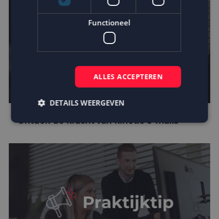
Functioneel
ALLES ACCEPTEREN
DETAILS WEERGEVEN
Ontdek de kracht van kinetic e-mails
Strikt noodzakelijk
Prestatie
Targeting
Functioneel
Strikt noodzakelijke cookies maken de
kernfunctionaliteiten van de website mogelijk, zoals
gebruikersaanmelding en accountbeheer. De
website kan niet goed worden gebruikt zonder de
strikt noodzakelijke cookies.