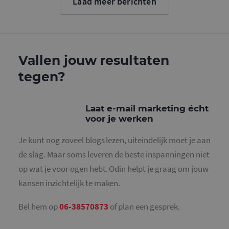
Laad meer berichten
cookie wo
gebruikt o
gebruikers
ondersche
door een
willekeurig
gegeneree
nummer to
Vallen jouw resultaten
wijzen als 
Het is op
tegen?
in elk
paginaver
een site e
gebruikt 
bezoekers-,
Laat e-mail marketing écht
en
campagne
voor je werken
te bereken
de
analysera
Je kunt nog zoveel blogs lezen, uiteindelijk moet je aan
van de site
de slag. Maar soms leveren de beste inspanningen niet
_gid
1 dag
Deze cooki
Google LLC
geplaatst 
op wat je voor ogen hebt. Odin helpt je graag om jouw
.mailcampaigns.nl
Google Ana
Het slaat 
kansen inzichtelijk te maken.
unieke wa
voor elke 
pagina en 
Bel hem op
06-38570873
of plan een gesprek.
deze bij e
gebruikt 
paginawee