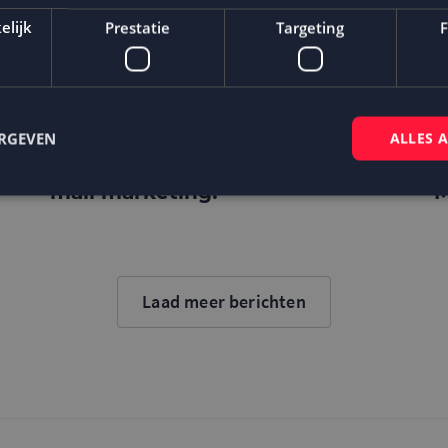
elijk
Prestatie
Targeting
F
ERGEVEN
ALLES 
Apple timmert IOS 14 dicht
S
maar creëert kansen voor e-
m
mail marketing!
M
Strikt noodzakelijk
Prestatie
Targeting
Functioneel
 cookies maken de kernfunctionaliteiten van de website mogelijk, zoals gebruikersaanm
bsite kan niet goed worden gebruikt zonder de strikt noodzakelijke cookies.
Laad meer berichten
Aanbieder
/
Domein
Vervaldatum
Omschrijving
Sessie
Cookie gegenereerd door applicaties op
PHP.net
taal. Dit is een identificator voor alge
www.mailcampaigns.nl
wordt gebruikt om variabelen van gebru
onderhouden. Het is normaal gesproken
gegenereerd nummer, hoe het wordt ge
specifiek zijn voor de site, maar een go
behouden van een ingelogde status voo
tussen pagina's.