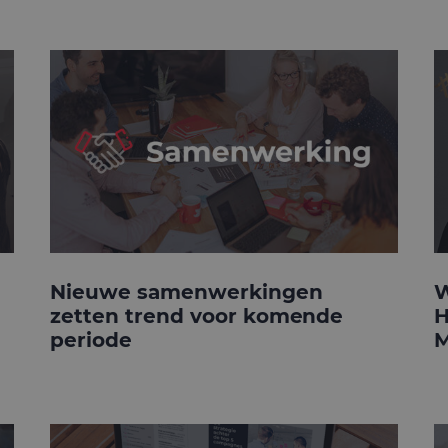
Nieuwe samenwerkingen
W
zetten trend voor komende
H
periode
M