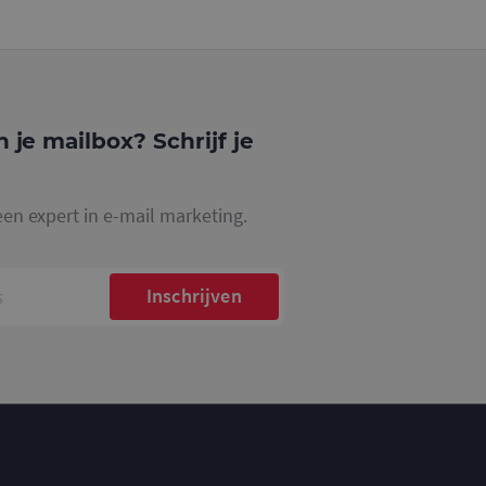
gle Analytics,
ke
website waarop het
ookie die wordt
registreert op
cs om de
n je mailbox? Schrijf je
een expert in e-mail marketing.
Inschrijven