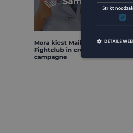
Strikt noodzak
DETAILS WE
Mora kiest MailCampaigns en
Fightclub in crossmediale
campagne
Strikt noodzakelijke
accountbeheer. De we
Naam
PHPSESSID