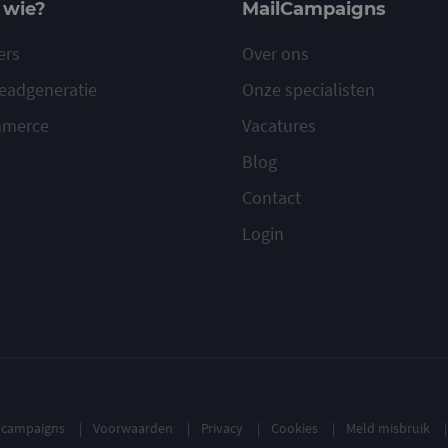
 wie?
MailCampaigns
ers
Over ons
eadgeneratie
Onze specialisten
mmerce
Vacatures
Blog
Contact
Login
ilcampaigns
Voorwaarden
Privacy
Cookies
Meld misbruik