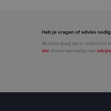
_gat_UA-
36707191-2
_ga_4SR8QTF0BS
Heb je vragen of advies nodi
We horen graag van je. Je kunt ons b
899
of stuur een mailtje naar
info@m