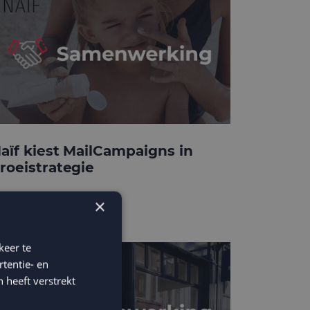
aïf kiest MailCampaigns in
roeistrategie
×
keer te
tentie- en
 heeft verstrekt