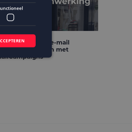
unctioneel
ACCEPTEREN
teppin’ Out laat e-mail
arketing groeien met
ailCampaigns
elding en
 basis van de PHP-
mene doeleinden die
ikerssessies te
 een willekeurig
bruikt, kan
ed voorbeeld is het
r een gebruiker