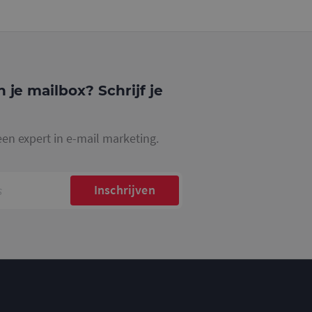
website waarop het
ookie die wordt
registreert op
cs om de
n je mailbox? Schrijf je
een expert in e-mail marketing.
Inschrijven