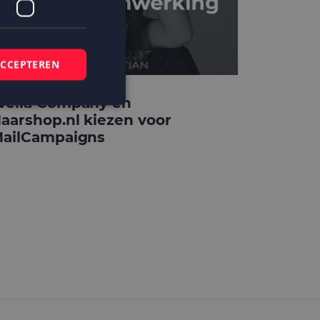
ACCEPTEREN
ella Company en
aarshop.nl kiezen voor
ailCampaigns
elding en
 basis van de PHP-
mene doeleinden die
ikerssessies te
 een willekeurig
bruikt, kan
ed voorbeeld is het
r een gebruiker
kie-Script.com-
zoekers te