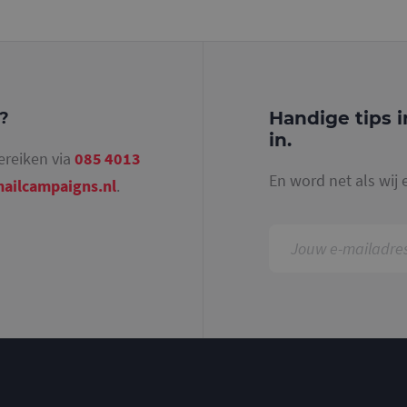
identiteitsnummer bevat van het account of de 
betrekking heeft. Het is een variatie op de _gat-c
gebruikt om de hoeveelheid gegevens die Google 
websites met veel verkeer te beperken.
.mailcampaigns.nl
1 jaar 1
Deze cookie wordt gebruikt door Google Analyti
maand
sessiestatus te behouden.
Handige tips i
g?
in.
ereiken via
085 4013
En word net als wij 
ailcampaigns.nl
.