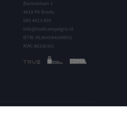
Baronielaan 1
4818 PA Breda
085 4013 899
info@mailcampaigns.nl
BTW: NL864584349B01
KVK: 88336301
Instellingen