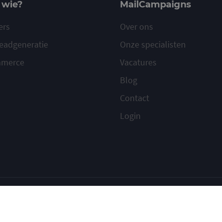
 wie?
MailCampaigns
ers
Over ons
eadgeneratie
Onze specialisten
mmerce
Vacatures
Blog
Contact
Login
ilcampaigns
Voorwaarden
Privacy
Cookies
Meld misbruik