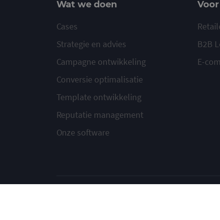
Wat we doen
Voor
Cases
Retail
Strategie en advies
B2B L
Campagne ontwikkeling
E-co
Conversie optimalisatie
Template ontwikkeling
Reputatie management
Onze software
© 2020-2026 Ma