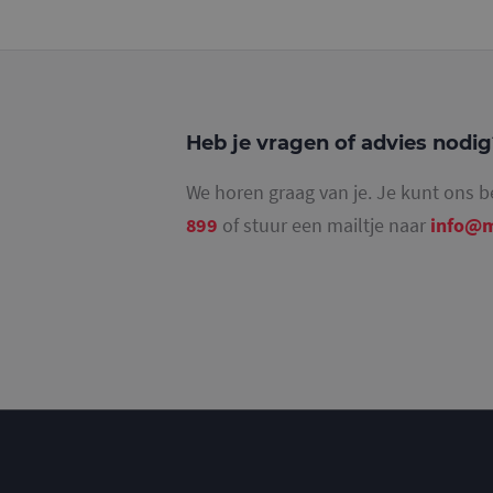
_ga_4SR8QTF0BS
Heb je vragen of advies nodi
We horen graag van je. Je kunt ons b
899
of stuur een mailtje naar
info@m