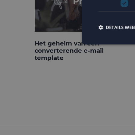
DETAILS WE
Het geheim van een
converterende e-mail
template
Strikt noodzakelijke
accountbeheer. De we
Naam
PHPSESSID
CookieScriptConse