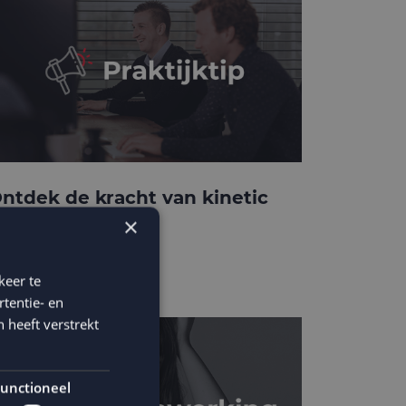
ntdek de kracht van kinetic
-mails
×
keer te
tentie- en
 heeft verstrekt
unctioneel