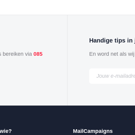
Handige tips in 
s bereiken via
085
En word net als wij
 wie?
MailCampaigns