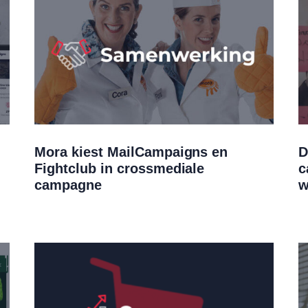
Mora kiest MailCampaigns en
D
Fightclub in crossmediale
c
campagne
w