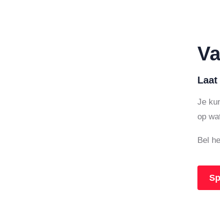
Va
Laat
Je kun
op wat
Bel h
Sp