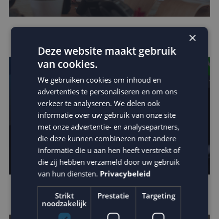
Houd je e-mail reputatie hoog!
×
Deze website maakt gebruik
van cookies.
We gebruiken cookies om inhoud en
advertenties te personaliseren en om ons
verkeer te analyseren. We delen ook
informatie over uw gebruik van onze site
met onze advertentie- en analysepartners,
die deze kunnen combineren met andere
informatie die u aan hen heeft verstrekt of
die zij hebben verzameld door uw gebruik
van hun diensten.
Privacybeleid
Apple verscherpt privacy protection
Strikt
Prestatie
Targeting
noodzakelijk