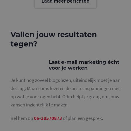
Laad meer berichten
cookie wo
gebruikt o
gebruikers
ondersche
door een
willekeurig
gegeneree
nummer to
Vallen jouw resultaten
wijzen als 
Het is op
tegen?
in elk
paginaver
een site e
gebruikt 
bezoekers-,
Laat e-mail marketing écht
en
campagne
voor je werken
te bereken
de
analysera
Je kunt nog zoveel blogs lezen, uiteindelijk moet je aan
van de site
de slag. Maar soms leveren de beste inspanningen niet
_gid
1 dag
Deze cooki
Google LLC
geplaatst 
op wat je voor ogen hebt. Odin helpt je graag om jouw
.mailcampaigns.nl
Google Ana
Het slaat 
kansen inzichtelijk te maken.
unieke wa
voor elke 
pagina en 
Bel hem op
06-38570873
of plan een gesprek.
deze bij e
gebruikt 
paginawee