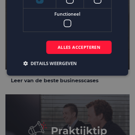
Functioneel
ALLES ACCEPTEREN
DETAILS WEERGEVEN
Leer van de beste businesscases
Strikt noodzakelijk
Prestatie
Targeting
Functioneel
Strikt noodzakelijke cookies maken de
kernfunctionaliteiten van de website mogelijk, zoals
gebruikersaanmelding en accountbeheer. De
website kan niet goed worden gebruikt zonder de
strikt noodzakelijke cookies.