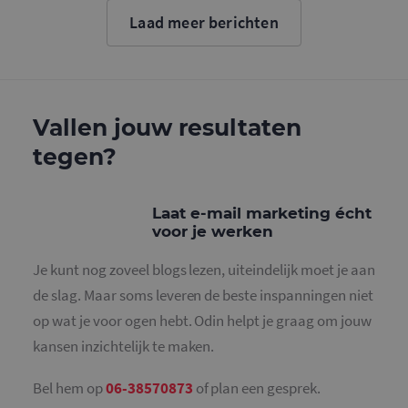
Google. D
cookie wo
Laad meer berichten
gebruikt o
gebruikers
ondersche
door een
willekeurig
gegeneree
nummer to
wijzen als 
Vallen jouw resultaten
Het is op
in elk
tegen?
paginaver
een site e
gebruikt 
bezoekers-,
en
Laat e-mail marketing écht
campagne
voor je werken
te bereken
de
analysera
Je kunt nog zoveel blogs lezen, uiteindelijk moet je aan
van de site
de slag. Maar soms leveren de beste inspanningen niet
_gid
1 dag
Deze cooki
Google LLC
geplaatst 
.mailcampaigns.nl
op wat je voor ogen hebt. Odin helpt je graag om jouw
Google Ana
Het slaat 
kansen inzichtelijk te maken.
unieke wa
voor elke 
pagina en 
deze bij e
Bel hem op
06-38570873
of plan een gesprek.
gebruikt 