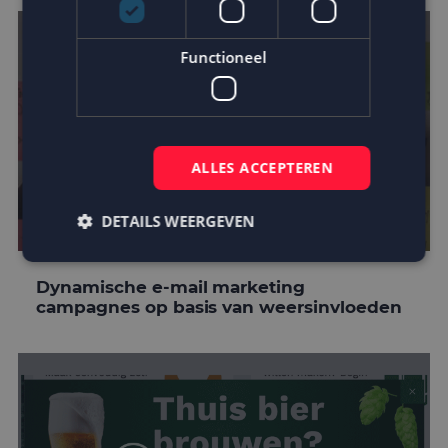
Functioneel
ALLES ACCEPTEREN
DETAILS WEERGEVEN
Dynamische e-mail marketing
Strikt noodzakelijk
Prestatie
Targeting
campagnes op basis van weersinvloeden
Functioneel
Strikt noodzakelijke cookies maken de
kernfunctionaliteiten van de website mogelijk, zoals
gebruikersaanmelding en accountbeheer. De
website kan niet goed worden gebruikt zonder de
strikt noodzakelijke cookies.