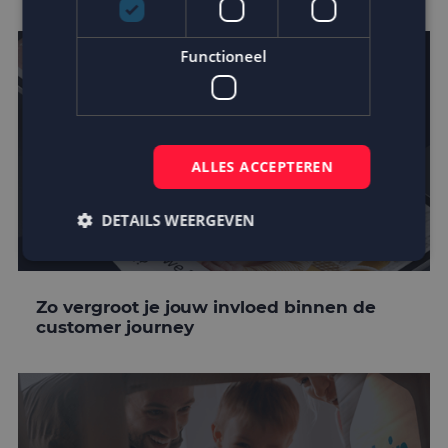
Functioneel
ALLES ACCEPTEREN
DETAILS WEERGEVEN
Strikt noodzakelijk
Prestatie
Targeting
Zo vergroot je jouw invloed binnen de
customer journey
Functioneel
Strikt noodzakelijke cookies maken de
kernfunctionaliteiten van de website mogelijk, zoals
gebruikersaanmelding en accountbeheer. De
website kan niet goed worden gebruikt zonder de
strikt noodzakelijke cookies.