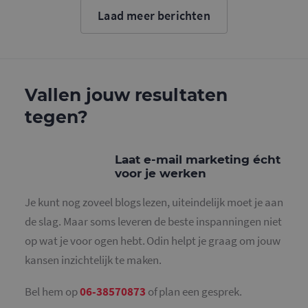
cookie wo
Laad meer berichten
gebruikt o
gebruikers
ondersche
door een
willekeurig
gegeneree
nummer to
wijzen als 
Vallen jouw resultaten
Het is op
in elk
tegen?
paginaver
een site e
gebruikt 
bezoekers-,
en
Laat e-mail marketing écht
campagne
voor je werken
te bereken
de
analysera
Je kunt nog zoveel blogs lezen, uiteindelijk moet je aan
van de site
de slag. Maar soms leveren de beste inspanningen niet
_gid
1 dag
Deze cooki
Google LLC
geplaatst 
.mailcampaigns.nl
op wat je voor ogen hebt. Odin helpt je graag om jouw
Google Ana
Het slaat 
kansen inzichtelijk te maken.
unieke wa
voor elke 
pagina en 
deze bij e
Bel hem op
06-38570873
of plan een gesprek.
gebruikt 