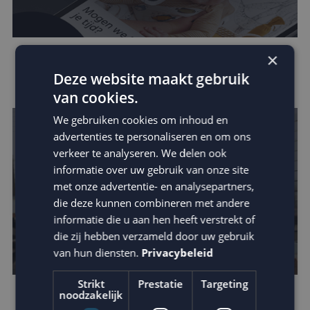
×
Zo vergroot je jouw invloed binnen de
Deze website maakt gebruik
customer journey
van cookies.
We gebruiken cookies om inhoud en
advertenties te personaliseren en om ons
verkeer te analyseren. We delen ook
informatie over uw gebruik van onze site
met onze advertentie- en analysepartners,
die deze kunnen combineren met andere
informatie die u aan hen heeft verstrekt of
die zij hebben verzameld door uw gebruik
van hun diensten.
Privacybeleid
Strikt
Prestatie
Targeting
noodzakelijk
Houd je e-mail reputatie hoog!