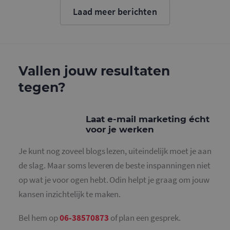
cookie wo
Laad meer berichten
gebruikt o
gebruikers
ondersche
door een
willekeurig
gegeneree
nummer to
wijzen als 
Vallen jouw resultaten
Het is op
in elk
tegen?
paginaver
een site e
gebruikt 
bezoekers-,
en
Laat e-mail marketing écht
campagne
voor je werken
te bereken
de
analysera
Je kunt nog zoveel blogs lezen, uiteindelijk moet je aan
van de site
de slag. Maar soms leveren de beste inspanningen niet
_gid
1 dag
Deze cooki
Google LLC
geplaatst 
.mailcampaigns.nl
op wat je voor ogen hebt. Odin helpt je graag om jouw
Google Ana
Het slaat 
kansen inzichtelijk te maken.
unieke wa
voor elke 
pagina en 
deze bij e
Bel hem op
06-38570873
of plan een gesprek.
gebruikt 