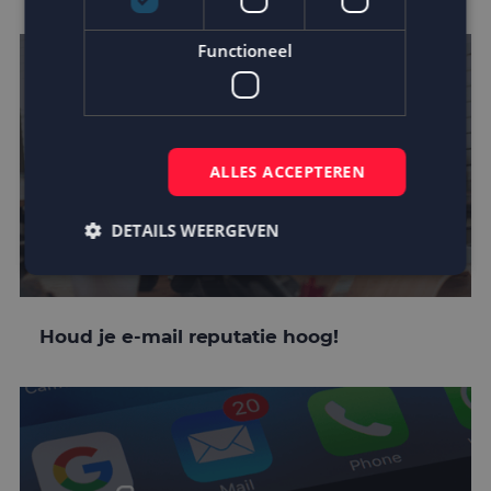
Functioneel
ALLES ACCEPTEREN
DETAILS WEERGEVEN
Strikt noodzakelijk
Prestatie
Targeting
Houd je e-mail reputatie hoog!
Functioneel
Strikt noodzakelijke cookies maken de
kernfunctionaliteiten van de website mogelijk, zoals
gebruikersaanmelding en accountbeheer. De
website kan niet goed worden gebruikt zonder de
strikt noodzakelijke cookies.