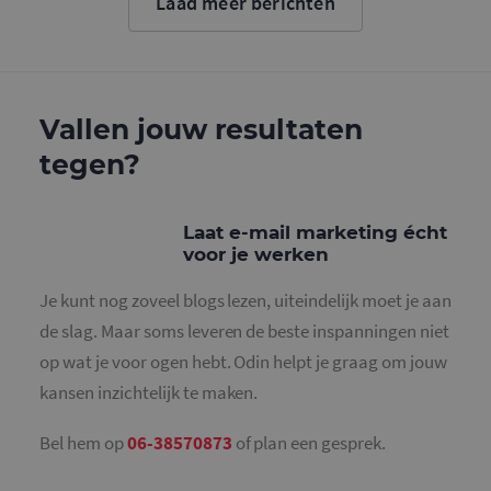
Laad meer berichten
cookie wo
gebruikt o
gebruikers
ondersche
door een
willekeurig
gegeneree
nummer to
Vallen jouw resultaten
wijzen als 
Het is op
tegen?
in elk
paginaver
een site e
gebruikt 
bezoekers-,
Laat e-mail marketing écht
en
campagne
voor je werken
te bereken
de
analysera
Je kunt nog zoveel blogs lezen, uiteindelijk moet je aan
van de site
de slag. Maar soms leveren de beste inspanningen niet
_gid
1 dag
Deze cooki
Google LLC
geplaatst 
op wat je voor ogen hebt. Odin helpt je graag om jouw
.mailcampaigns.nl
Google Ana
Het slaat 
kansen inzichtelijk te maken.
unieke wa
voor elke 
pagina en 
Bel hem op
06-38570873
of plan een gesprek.
deze bij e
gebruikt 
paginawee