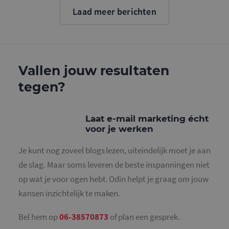
cookie wo
Laad meer berichten
gebruikt o
gebruikers
ondersche
door een
willekeurig
gegeneree
nummer to
wijzen als 
Vallen jouw resultaten
Het is op
in elk
tegen?
paginaver
een site e
gebruikt 
bezoekers-,
en
Laat e-mail marketing écht
campagne
voor je werken
te bereken
de
analysera
Je kunt nog zoveel blogs lezen, uiteindelijk moet je aan
van de site
de slag. Maar soms leveren de beste inspanningen niet
_gid
1 dag
Deze cooki
Google LLC
geplaatst 
.mailcampaigns.nl
op wat je voor ogen hebt. Odin helpt je graag om jouw
Google Ana
Het slaat 
kansen inzichtelijk te maken.
unieke wa
voor elke 
pagina en 
deze bij e
Bel hem op
06-38570873
of plan een gesprek.
gebruikt 