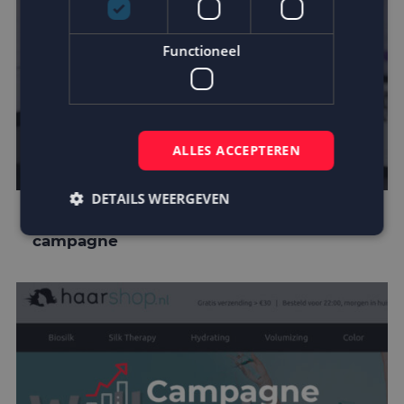
Functioneel
ALLES ACCEPTEREN
DETAILS WEERGEVEN
Personeel verrast via unieke e-mail
campagne
Strikt noodzakelijk
Prestatie
Targeting
Functioneel
Strikt noodzakelijke cookies maken de
kernfunctionaliteiten van de website mogelijk, zoals
gebruikersaanmelding en accountbeheer. De
website kan niet goed worden gebruikt zonder de
strikt noodzakelijke cookies.