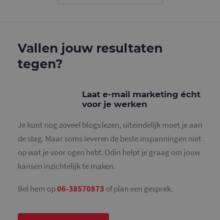
gebruikt o
gebruikers
ondersche
door een
willekeurig
gegeneree
Vallen jouw resultaten
nummer to
wijzen als 
Het is op
tegen?
in elk
paginaver
een site e
gebruikt 
bezoekers-,
Laat e-mail marketing écht
en
voor je werken
campagne
te bereken
de
Je kunt nog zoveel blogs lezen, uiteindelijk moet je aan
analysera
van de site
de slag. Maar soms leveren de beste inspanningen niet
_gid
1 dag
Deze cooki
Google LLC
op wat je voor ogen hebt. Odin helpt je graag om jouw
geplaatst 
.mailcampaigns.nl
Google Ana
kansen inzichtelijk te maken.
Het slaat 
unieke wa
voor elke 
Bel hem op
06-38570873
of plan een gesprek.
pagina en 
deze bij e
gebruikt 
paginawee
te tellen en