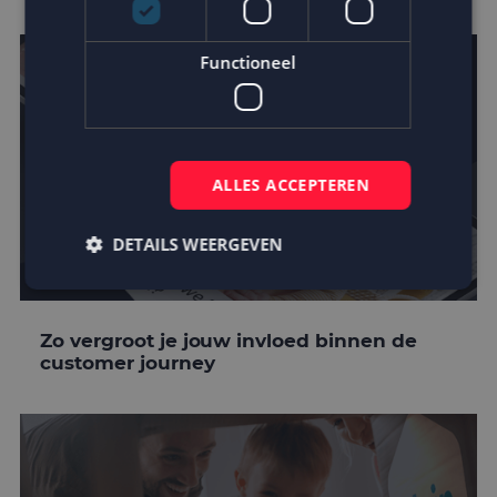
Functioneel
ALLES ACCEPTEREN
DETAILS WEERGEVEN
Strikt noodzakelijk
Prestatie
Targeting
Zo vergroot je jouw invloed binnen de
customer journey
Functioneel
Strikt noodzakelijke cookies maken de
kernfunctionaliteiten van de website mogelijk, zoals
gebruikersaanmelding en accountbeheer. De
website kan niet goed worden gebruikt zonder de
strikt noodzakelijke cookies.