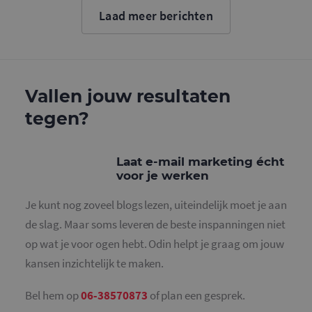
cookie wo
Laad meer berichten
gebruikt o
gebruikers
ondersche
door een
willekeurig
gegeneree
nummer to
wijzen als 
Vallen jouw resultaten
Het is op
in elk
tegen?
paginaver
een site e
gebruikt 
bezoekers-,
en
Laat e-mail marketing écht
campagne
voor je werken
te bereken
de
analysera
Je kunt nog zoveel blogs lezen, uiteindelijk moet je aan
van de site
de slag. Maar soms leveren de beste inspanningen niet
_gid
1 dag
Deze cooki
Google LLC
geplaatst 
.mailcampaigns.nl
op wat je voor ogen hebt. Odin helpt je graag om jouw
Google Ana
Het slaat 
kansen inzichtelijk te maken.
unieke wa
voor elke 
pagina en 
deze bij e
Bel hem op
06-38570873
of plan een gesprek.
gebruikt 