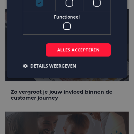
Functioneel
ALLES ACCEPTEREN
DETAILS WEERGEVEN
Strikt noodzakelijk
Prestatie
Targeting
Zo vergroot je jouw invloed binnen de
customer journey
Functioneel
Strikt noodzakelijke cookies maken de
kernfunctionaliteiten van de website mogelijk, zoals
gebruikersaanmelding en accountbeheer. De
website kan niet goed worden gebruikt zonder de
strikt noodzakelijke cookies.