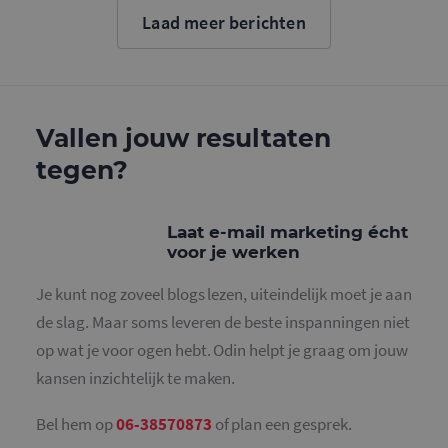
cookie wo
Laad meer berichten
gebruikt o
gebruikers
ondersche
door een
willekeurig
gegeneree
nummer to
wijzen als 
Vallen jouw resultaten
Het is op
in elk
tegen?
paginaver
een site e
gebruikt 
bezoekers-,
en
Laat e-mail marketing écht
campagne
voor je werken
te bereken
de
analysera
Je kunt nog zoveel blogs lezen, uiteindelijk moet je aan
van de site
de slag. Maar soms leveren de beste inspanningen niet
_gid
1 dag
Deze cooki
Google LLC
geplaatst 
.mailcampaigns.nl
op wat je voor ogen hebt. Odin helpt je graag om jouw
Google Ana
Het slaat 
kansen inzichtelijk te maken.
unieke wa
voor elke 
pagina en 
deze bij e
Bel hem op
06-38570873
of plan een gesprek.
gebruikt 