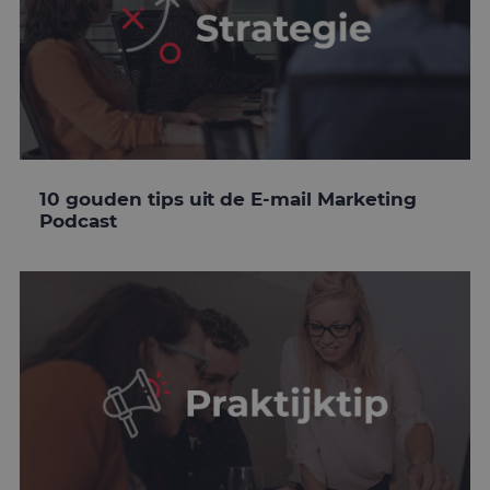
Naam
Aanbieder
/
Domein
Vervaldatum
O
PHPSESSID
Sessie
C
PHP.net
g
www.mailcampaigns.nl
a
b
t
i
a
d
w
o
10 gouden tips uit de E-mail Marketing
v
Podcast
g
t
H
g
w
g
n
w
k
v
e
Google Privacy Policy
v
b
e
s
g
p