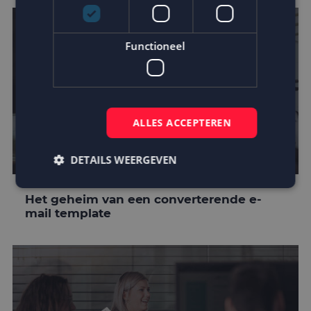
Functioneel
ALLES ACCEPTEREN
DETAILS WEERGEVEN
Het geheim van een converterende e-
mail template
Strikt noodzakelijk
Prestatie
Targeting
Functioneel
Strikt noodzakelijke cookies maken de
kernfunctionaliteiten van de website mogelijk, zoals
gebruikersaanmelding en accountbeheer. De
website kan niet goed worden gebruikt zonder de
strikt noodzakelijke cookies.