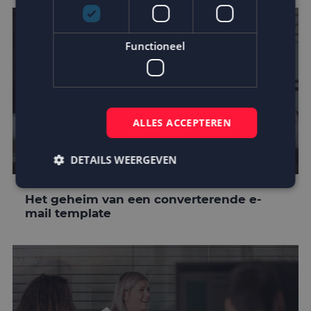
Functioneel
ALLES ACCEPTEREN
DETAILS WEERGEVEN
Het geheim van een converterende e-
mail template
Strikt noodzakelijk
Prestatie
Targeting
Functioneel
Strikt noodzakelijke cookies maken de
kernfunctionaliteiten van de website mogelijk, zoals
gebruikersaanmelding en accountbeheer. De
website kan niet goed worden gebruikt zonder de
strikt noodzakelijke cookies.