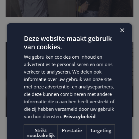
Leer van de beste businesscases
×
Deze website maakt gebruik
van cookies.
We gebruiken cookies om inhoud en
advertenties te personaliseren en om ons
verkeer te analyseren. We delen ook
informatie over uw gebruik van onze site
met onze advertentie- en analysepartners,
die deze kunnen combineren met andere
informatie die u aan hen heeft verstrekt of
die zij hebben verzameld door uw gebruik
van hun diensten.
Privacybeleid
Ontdek de kracht van kinetic e-mails
Strikt
Prestatie
Targeting
noodzakelijk