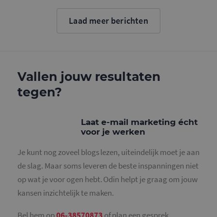
Google. D
cookie wo
gebruikt o
Laad meer berichten
gebruikers
ondersche
door een
willekeurig
gegeneree
nummer to
wijzen als 
Het is op
Vallen jouw resultaten
in elk
paginaver
tegen?
een site e
gebruikt 
bezoekers-,
en
campagne
Laat e-mail marketing écht
te bereken
voor je werken
de
analysera
van de site
Je kunt nog zoveel blogs lezen, uiteindelijk moet je aan
_gid
1 dag
Deze cooki
Google LLC
de slag. Maar soms leveren de beste inspanningen niet
geplaatst 
.mailcampaigns.nl
Google Ana
op wat je voor ogen hebt. Odin helpt je graag om jouw
Het slaat 
unieke wa
kansen inzichtelijk te maken.
voor elke 
pagina en 
deze bij e
Bel hem op
06-38570873
of plan een gesprek.
gebruikt 