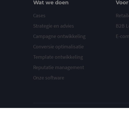
Wat we doen
Voor
Cases
Retail
Strategie en advies
B2B L
Campagne ontwikkeling
E-co
Conversie optimalisatie
Template ontwikkeling
Reputatie management
Onze software
© 2020-2026 Ma