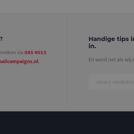
identiteitsnummer bevat van het account of de 
betrekking heeft. Het is een variatie op de _gat-c
gebruikt om de hoeveelheid gegevens die Google 
websites met veel verkeer te beperken.
.mailcampaigns.nl
1 jaar 1
Deze cookie wordt gebruikt door Google Analyti
maand
sessiestatus te behouden.
Handige tips i
g?
in.
ereiken via
085 4013
En word net als wij 
ailcampaigns.nl
.