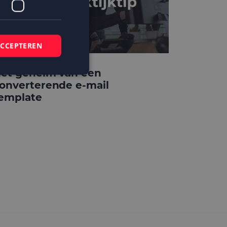
ACCEPTEREN
et geheim van een
onverterende e-mail
emplate
elding en
 basis van de PHP-
mene doeleinden die
ikerssessies te
 een willekeurig
bruikt, kan
ed voorbeeld is het
r een gebruiker
kie-Script.com-
zoekers te