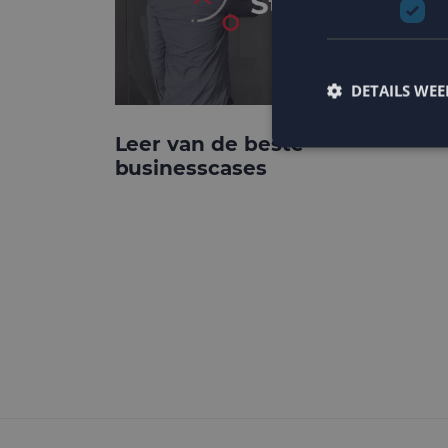
DETAILS WE
Leer van de beste
businesscases
Strikt noodzakelijke
accountbeheer. De we
Naam
PHPSESSID
CookieScriptConse