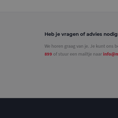
_ga_4SR8QTF0BS
Heb je vragen of advies nodi
We horen graag van je. Je kunt ons b
899
of stuur een mailtje naar
info@m