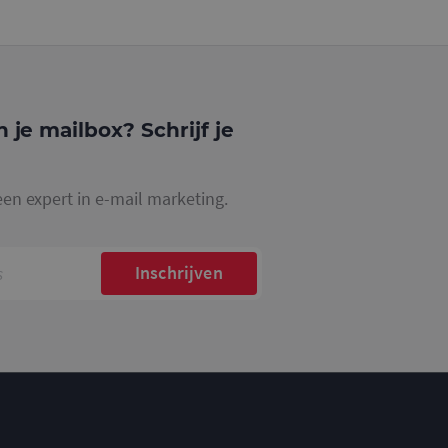
website waarop het
ookie die wordt
registreert op
cs om de
n je mailbox? Schrijf je
een expert in e-mail marketing.
Inschrijven