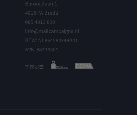
Baronielaan 1
4818 PA Breda
085 4013 899
info@mailcampaigns.nl
BTW: NL864584349B01
KVK: 88336301
Instellingen