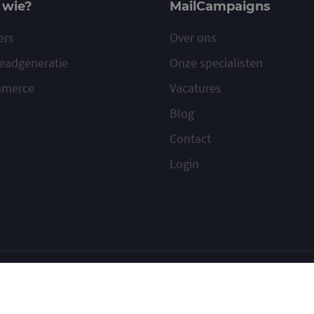
 wie?
MailCampaigns
ers
Over ons
eadgeneratie
Onze specialisten
mmerce
Vacatures
Blog
Contact
Login
ilcampaigns
Voorwaarden
Privacy
Cookies
Meld misbruik