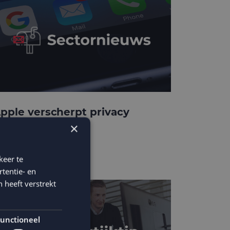
pple verscherpt privacy
rotection
×
keer te
tentie- en
 heeft verstrekt
unctioneel