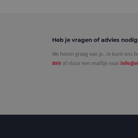
_ga_4SR8QTF0BS
Heb je vragen of advies nodi
We horen graag van je. Je kunt ons b
899
of stuur een mailtje naar
info@m