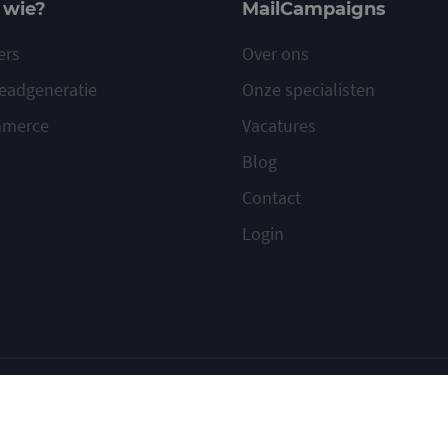
 wie?
MailCampaigns
ers
Over ons
eadgeneratie
Onze specialisten
mmerce
Vacatures
Blog
Contact
Login
ilcampaigns
Voorwaarden
Privacy
Cookies
Meld misbruik