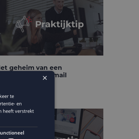
et geheim van een
onverterende e-mail
×
emplate
keer te
tentie- en
 heeft verstrekt
unctioneel