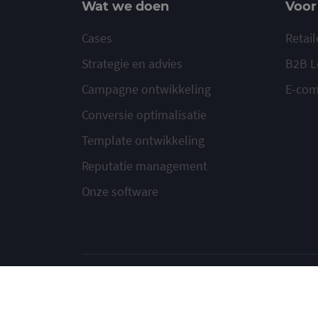
Wat we doen
Voor
Cases
Retail
Strategie en advies
B2B L
Campagne ontwikkeling
E-co
Conversie optimalisatie
Template ontwikkeling
Reputatie management
Onze software
© 2020-2026 Ma