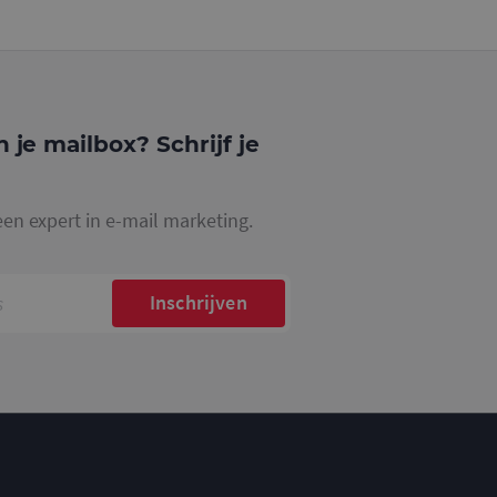
website waarop het
ookie die wordt
registreert op
cs om de
n je mailbox? Schrijf je
een expert in e-mail marketing.
Inschrijven