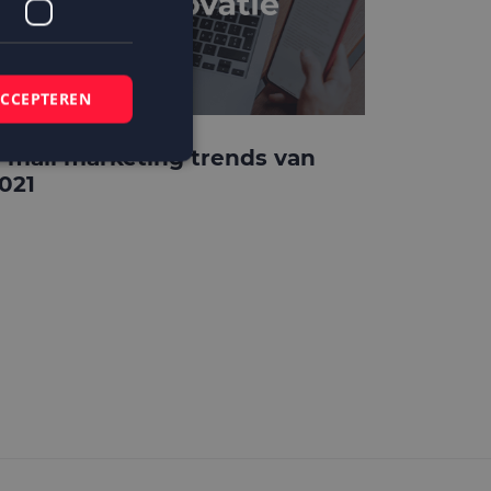
ACCEPTEREN
-mail marketing trends van
021
elding en
 basis van de PHP-
mene doeleinden die
ikerssessies te
 een willekeurig
bruikt, kan
ed voorbeeld is het
r een gebruiker
kie-Script.com-
zoekers te