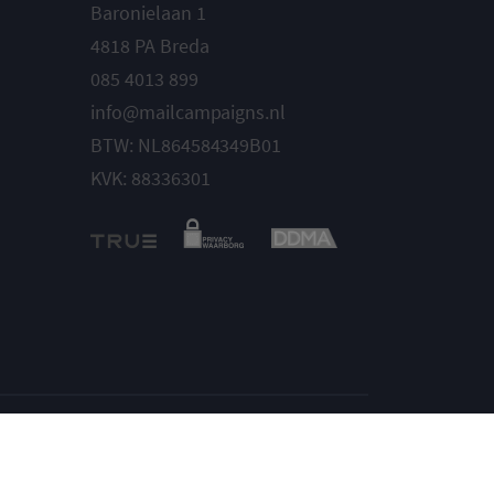
Baronielaan 1
4818 PA Breda
085 4013 899
info@mailcampaigns.nl
BTW: NL864584349B01
KVK: 88336301
Instellingen