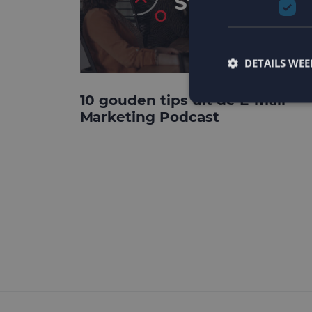
DETAILS WE
10 gouden tips uit de E-mail
Marketing Podcast
Strikt noodzakelijke
accountbeheer. De we
Naam
PHPSESSID
CookieScriptConse