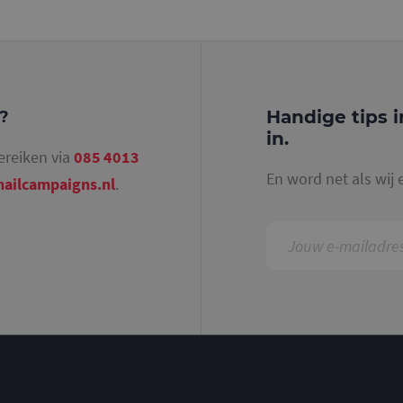
identiteitsnummer bevat van het account of de 
betrekking heeft. Het is een variatie op de _gat-c
gebruikt om de hoeveelheid gegevens die Google 
websites met veel verkeer te beperken.
.mailcampaigns.nl
1 jaar 1
Deze cookie wordt gebruikt door Google Analyti
maand
sessiestatus te behouden.
Handige tips i
g?
in.
ereiken via
085 4013
En word net als wij 
ailcampaigns.nl
.