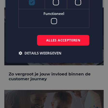
Functioneel
ALLES ACCEPTEREN
DETAILS WEERGEVEN
Strikt noodzakelijk
Prestatie
Targeting
Zo vergroot je jouw invloed binnen de
customer journey
Functioneel
Strikt noodzakelijke cookies maken de
kernfunctionaliteiten van de website mogelijk, zoals
gebruikersaanmelding en accountbeheer. De
website kan niet goed worden gebruikt zonder de
strikt noodzakelijke cookies.