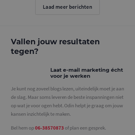
cookie wo
Laad meer berichten
gebruikt o
gebruikers
ondersche
door een
willekeurig
gegeneree
nummer to
wijzen als 
Vallen jouw resultaten
Het is op
in elk
tegen?
paginaver
een site e
gebruikt 
bezoekers-,
en
Laat e-mail marketing écht
campagne
voor je werken
te bereken
de
analysera
Je kunt nog zoveel blogs lezen, uiteindelijk moet je aan
van de site
de slag. Maar soms leveren de beste inspanningen niet
_gid
1 dag
Deze cooki
Google LLC
geplaatst 
.mailcampaigns.nl
op wat je voor ogen hebt. Odin helpt je graag om jouw
Google Ana
Het slaat 
kansen inzichtelijk te maken.
unieke wa
voor elke 
pagina en 
deze bij e
Bel hem op
06-38570873
of plan een gesprek.
gebruikt 