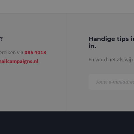
identiteitsnummer bevat van het account of de 
betrekking heeft. Het is een variatie op de _gat-c
gebruikt om de hoeveelheid gegevens die Google 
websites met veel verkeer te beperken.
.mailcampaigns.nl
1 jaar 1
Deze cookie wordt gebruikt door Google Analyti
maand
sessiestatus te behouden.
Handige tips i
g?
in.
ereiken via
085 4013
En word net als wij 
ailcampaigns.nl
.