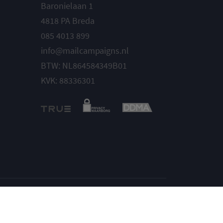
Baronielaan 1
4818 PA Breda
085 4013 899
info@mailcampaigns.nl
BTW: NL864584349B01
KVK: 88336301
Instellingen