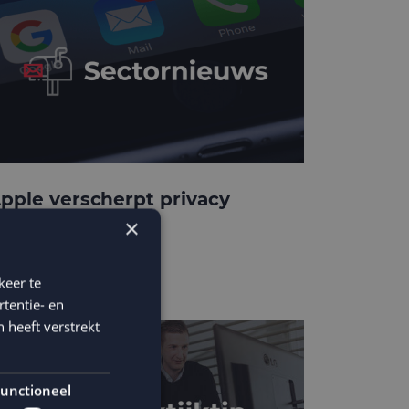
pple verscherpt privacy
rotection
×
keer te
tentie- en
 heeft verstrekt
unctioneel