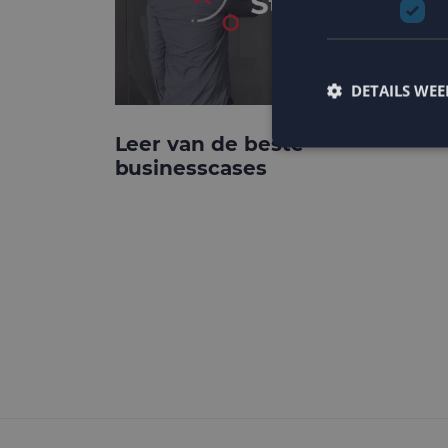
DETAILS WE
Leer van de beste
businesscases
Strikt noodzakelijke
accountbeheer. De we
Naam
PHPSESSID
CookieScriptConse