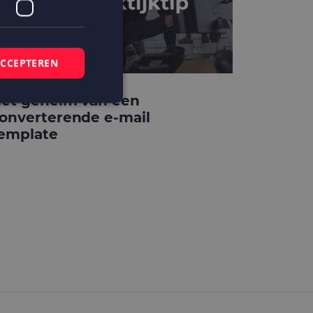
ACCEPTEREN
et geheim van een
onverterende e-mail
emplate
elding en
 basis van de PHP-
mene doeleinden die
ikerssessies te
 een willekeurig
bruikt, kan
ed voorbeeld is het
r een gebruiker
kie-Script.com-
zoekers te