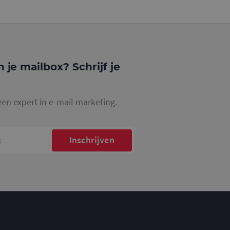
website waarop het
ookie die wordt
registreert op
cs om de
n je mailbox? Schrijf je
een expert in e-mail marketing.
Inschrijven