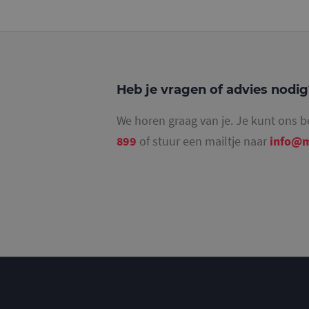
_ga_4SR8QTF0BS
Heb je vragen of advies nodi
We horen graag van je. Je kunt ons b
899
of stuur een mailtje naar
info@m