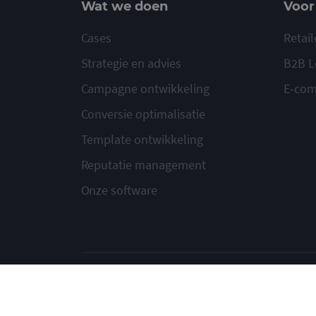
Wat we doen
Voor
Cases
Retail
Strategie en advies
B2B L
Campagne ontwikkeling
E-co
Conversie optimalisatie
Template ontwikkeling
Reputatie management
Onze software
© 2020-2026 Ma