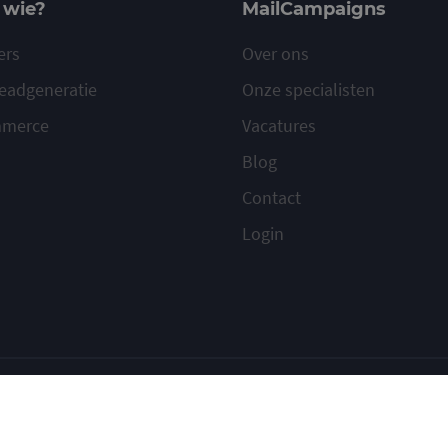
 wie?
MailCampaigns
ers
Over ons
eadgeneratie
Onze specialisten
mmerce
Vacatures
Blog
Contact
Login
ilcampaigns
Voorwaarden
Privacy
Cookies
Meld misbruik