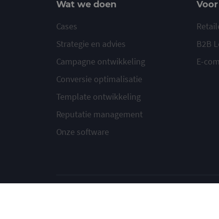
Wat we doen
Voor
Cases
Retail
Strategie en advies
B2B L
Campagne ontwikkeling
E-co
Conversie optimalisatie
Template ontwikkeling
Reputatie management
Onze software
© 2020-2026 Ma