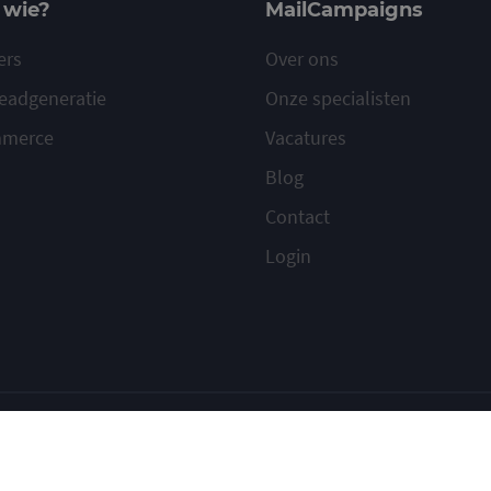
 wie?
MailCampaigns
ers
Over ons
eadgeneratie
Onze specialisten
mmerce
Vacatures
Blog
Contact
Login
ilcampaigns
Voorwaarden
Privacy
Cookies
Meld misbruik