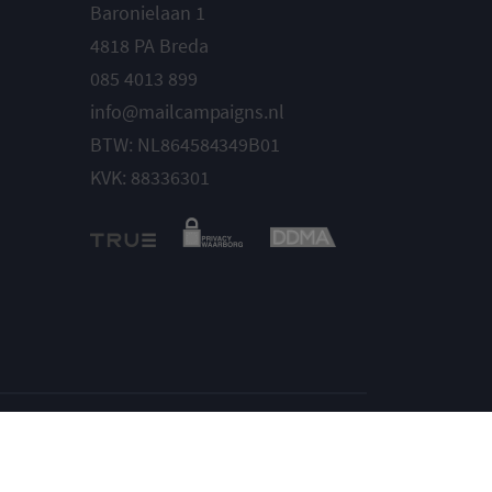
Baronielaan 1
4818 PA Breda
085 4013 899
info@mailcampaigns.nl
BTW: NL864584349B01
KVK: 88336301
Instellingen