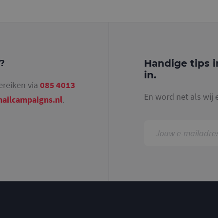
identiteitsnummer bevat van het account of de 
betrekking heeft. Het is een variatie op de _gat-c
gebruikt om de hoeveelheid gegevens die Google 
websites met veel verkeer te beperken.
.mailcampaigns.nl
1 jaar 1
Deze cookie wordt gebruikt door Google Analyti
maand
sessiestatus te behouden.
Handige tips i
g?
in.
ereiken via
085 4013
En word net als wij 
ailcampaigns.nl
.