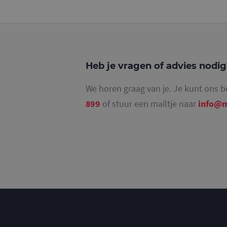
_ga_4SR8QTF0BS
Heb je vragen of advies nodi
We horen graag van je. Je kunt ons b
899
of stuur een mailtje naar
info@m