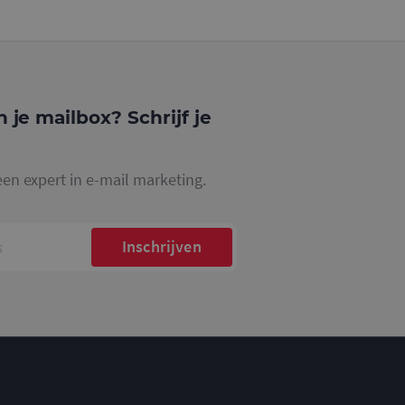
website waarop het
ookie die wordt
registreert op
cs om de
n je mailbox? Schrijf je
een expert in e-mail marketing.
Inschrijven