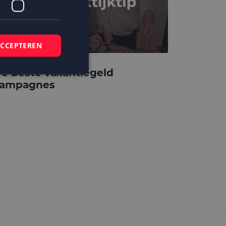
ACCEPTEREN
e beste vakantiegeld
ampagnes
elding en
 basis van de PHP-
mene doeleinden die
ikerssessies te
 een willekeurig
bruikt, kan
ed voorbeeld is het
r een gebruiker
kie-Script.com-
zoekers te