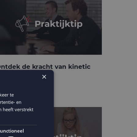
ntdek de kracht van kinetic
-mails
×
keer te
tentie- en
 heeft verstrekt
unctioneel