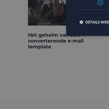
DETAILS WE
Het geheim van een
converterende e-mail
template
Strikt noodzakelijke
accountbeheer. De we
Naam
PHPSESSID
CookieScriptConse