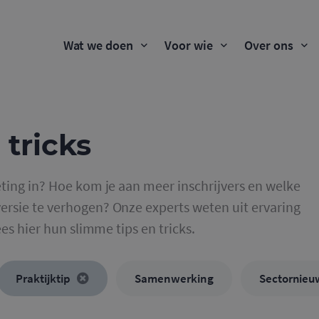
Wat we doen
Voor wie
Over ons
 tricks
ting in? Hoe kom je aan meer inschrijvers en welke
rsie te verhogen? Onze experts weten uit ervaring
ees hier hun slimme tips en tricks.
Praktijktip
Samenwerking
Sectornieu