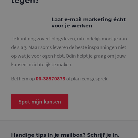
tegen?
Functioneel
Strikt noodzakelijke cookies maken de
Laat e-mail marketing écht
kernfunctionaliteiten van de website mogelijk, zoals
voor je werken
gebruikersaanmelding en accountbeheer. De
website kan niet goed worden gebruikt zonder de
strikt noodzakelijke cookies.
Je kunt nog zoveel blogs lezen, uiteindelijk moet je aan
de slag. Maar soms leveren de beste inspanningen niet
Naam
Aanbieder
/
Domein
Vervaldatum
O
op wat je voor ogen hebt. Odin helpt je graag om jouw
PHPSESSID
Sessie
C
PHP.net
g
www.mailcampaigns.nl
kansen inzichtelijk te maken.
a
b
t
i
Bel hem op
06-38570873
of plan een gesprek.
a
d
w
o
v
Spot mijn kansen
g
t
H
g
w
g
n
w
Handige tips in je mailbox? Schrijf je in.
k