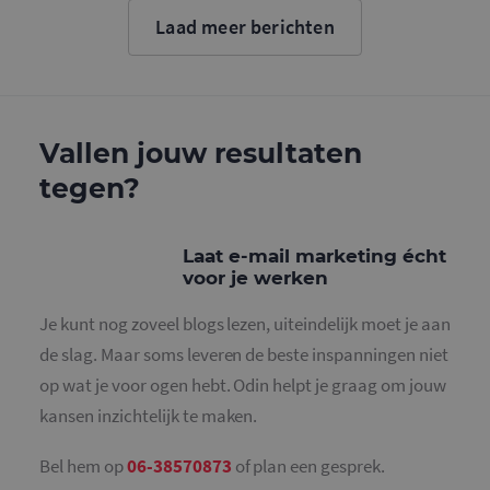
Google. D
cookie wo
Laad meer berichten
gebruikt o
gebruikers
ondersche
door een
willekeurig
gegeneree
nummer to
wijzen als 
Vallen jouw resultaten
Het is op
in elk
tegen?
paginaver
een site e
gebruikt 
bezoekers-,
en
Laat e-mail marketing écht
campagne
voor je werken
te bereken
de
analysera
Je kunt nog zoveel blogs lezen, uiteindelijk moet je aan
van de site
de slag. Maar soms leveren de beste inspanningen niet
_gid
1 dag
Deze cooki
Google LLC
geplaatst 
.mailcampaigns.nl
op wat je voor ogen hebt. Odin helpt je graag om jouw
Google Ana
Het slaat 
kansen inzichtelijk te maken.
unieke wa
voor elke 
pagina en 
deze bij e
Bel hem op
06-38570873
of plan een gesprek.
gebruikt 