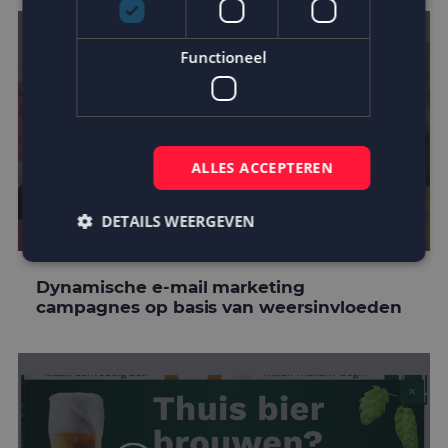
Functioneel
ALLES ACCEPTEREN
DETAILS WEERGEVEN
Dynamische e-mail marketing
Strikt noodzakelijk
Prestatie
Targeting
campagnes op basis van weersinvloeden
Functioneel
Strikt noodzakelijke cookies maken de
kernfunctionaliteiten van de website mogelijk, zoals
gebruikersaanmelding en accountbeheer. De
website kan niet goed worden gebruikt zonder de
strikt noodzakelijke cookies.