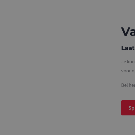
Va
Naam
_ga
Laat
Je kun
voor o
_gid
Bel h
_gat_UA-
36707191-1
Sp
_gat_UA-
36707191-2