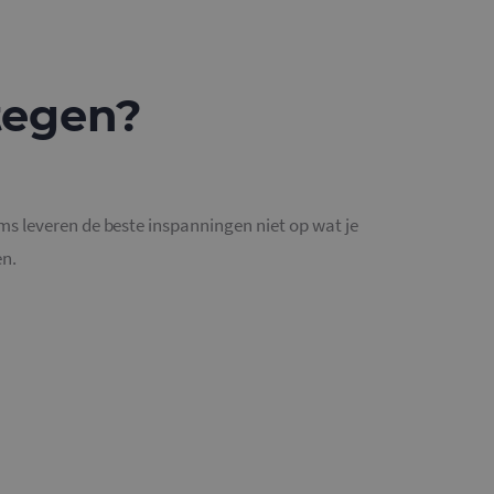
e-Script.com is
 tegen?
al Analytics - wat
gebruikte
ebruikt om unieke
g gegenereerd
men in elk
oms leveren de beste inspanningen niet op wat je
ezoekers-, sessie-
lyserapporten van
en.
s. Het slaat een
erkt deze bij en
bij te houden.
gle Analytics,
ke
website waarop het
ookie die wordt
registreert op
gle Analytics,
ke