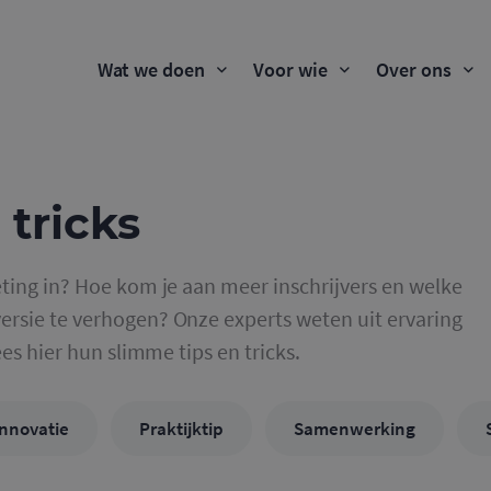
Wat we doen
Voor wie
Over ons
 tricks
ting in? Hoe kom je aan meer inschrijvers en welke
rsie te verhogen? Onze experts weten uit ervaring
ees hier hun slimme tips en tricks.
Innovatie
Praktijktip
Samenwerking