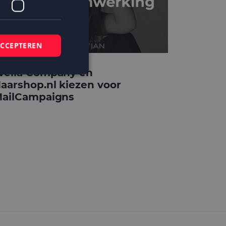
ACCEPTEREN
ella Company en
aarshop.nl kiezen voor
ailCampaigns
elding en
 basis van de PHP-
mene doeleinden die
ikerssessies te
 een willekeurig
bruikt, kan
ed voorbeeld is het
r een gebruiker
kie-Script.com-
zoekers te