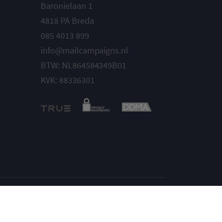
Baronielaan 1
4818 PA Breda
085 4013 899
info@mailcampaigns.nl
BTW: NL864584349B01
KVK: 88336301
Instellingen