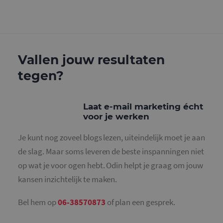
g
w
g
n
w
k
v
e
Google Privacy Policy
Vallen jouw resultaten
v
b
e
tegen?
s
g
p
Laat e-mail marketing écht
CookieScriptConsent
4 weken 2
D
CookieScript
dagen
w
www.mailcampaigns.nl
voor je werken
d
S
o
Je kunt nog zoveel blogs lezen, uiteindelijk moet je aan
c
v
de slag. Maar soms leveren de beste inspanningen niet
o
c
op wat je voor ogen hebt. Odin helpt je graag om jouw
v
S
kansen inzichtelijk te maken.
n
c
Bel hem op
06-38570873
of plan een gesprek.