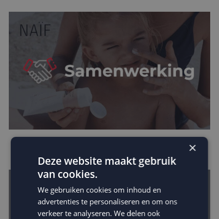
×
Naïf kiest MailCampaigns in groeistrategie
Deze website maakt gebruik
van cookies.
We gebruiken cookies om inhoud en
advertenties te personaliseren en om ons
verkeer te analyseren. We delen ook