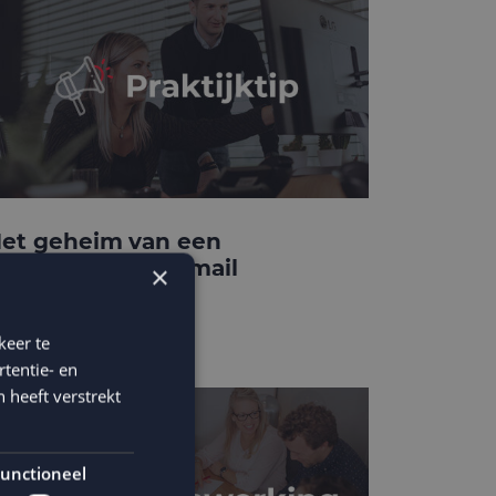
et geheim van een
onverterende e-mail
×
emplate
keer te
tentie- en
 heeft verstrekt
unctioneel