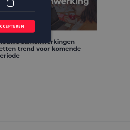
ACCEPTEREN
ieuwe samenwerkingen
etten trend voor komende
eriode
elding en
 basis van de PHP-
mene doeleinden die
ikerssessies te
 een willekeurig
bruikt, kan
ed voorbeeld is het
r een gebruiker
kie-Script.com-
zoekers te