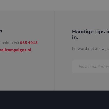
identiteitsnummer bevat van het account of de 
betrekking heeft. Het is een variatie op de _gat-c
gebruikt om de hoeveelheid gegevens die Google 
websites met veel verkeer te beperken.
.mailcampaigns.nl
1 jaar 1
Deze cookie wordt gebruikt door Google Analyti
maand
sessiestatus te behouden.
Handige tips i
g?
in.
ereiken via
085 4013
En word net als wij 
ailcampaigns.nl
.