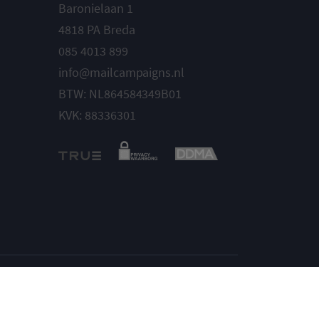
Baronielaan 1
4818 PA Breda
085 4013 899
info@mailcampaigns.nl
BTW: NL864584349B01
KVK: 88336301
Instellingen