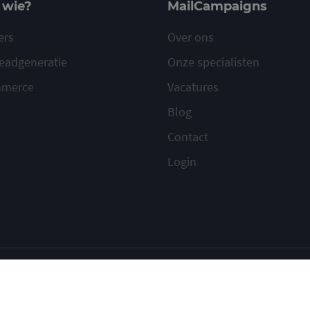
 wie?
MailCampaigns
ers
Over ons
eadgeneratie
Onze specialisten
mmerce
Vacatures
Blog
Contact
Login
ilcampaigns
Voorwaarden
Privacy
Cookies
Meld misbruik