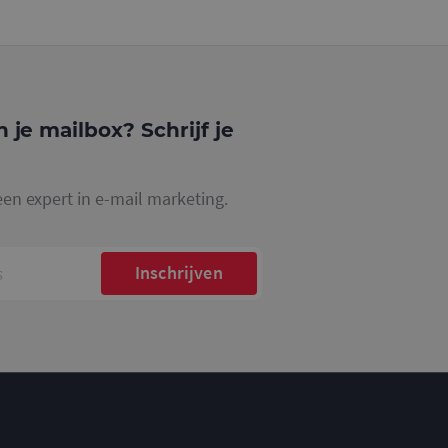
website waarop het
ookie die wordt
registreert op
cs om de
n je mailbox? Schrijf je
een expert in e-mail marketing.
Inschrijven