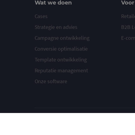
Wat we doen
Voor
Cases
Retail
Strategie en advies
B2B L
Campagne ontwikkeling
E-co
Conversie optimalisatie
Template ontwikkeling
Reputatie management
Onze software
© 2020-2026 Ma