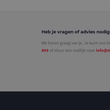
_ga_4SR8QTF0BS
Heb je vragen of advies nodi
We horen graag van je. Je kunt ons b
899
of stuur een mailtje naar
info@m