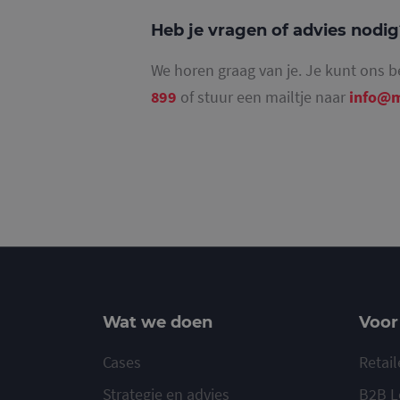
Heb je vragen of advies nodi
We horen graag van je. Je kunt ons b
_ga_4SR8QTF0BS
899
of stuur een mailtje naar
info@m
Wat we doen
Voor
Cases
Retail
Strategie en advies
B2B L