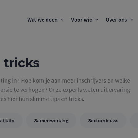
Wat we doen
Voor wie
Over ons
 tricks
ting in? Hoe kom je aan meer inschrijvers en welke
rsie te verhogen? Onze experts weten uit ervaring
ees hier hun slimme tips en tricks.
tijktip
Samenwerking
Sectornieuws