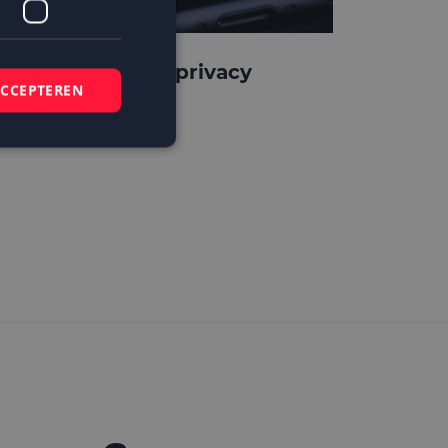
pple verscherpt privacy
ACCEPTEREN
rotection
elding en
 basis van de PHP-
mene doeleinden die
ikerssessies te
 een willekeurig
bruikt, kan
ed voorbeeld is het
r een gebruiker
kie-Script.com-
zoekers te