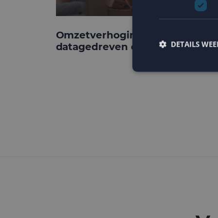
Omzetverhoging via
DETAILS WE
datagedreven e-mail
Strikt noodzakelijke
accountbeheer. De we
Naam
PHPSESSID
CookieScriptConse