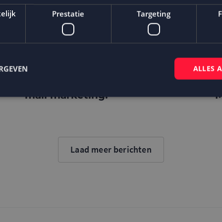
elijk
Prestatie
Targeting
F
ERGEVEN
ALLES 
Apple timmert IOS 14 dicht
S
maar creëert kansen voor e-
m
mail marketing!
M
Strikt noodzakelijk
Prestatie
Targeting
Functioneel
 cookies maken de kernfunctionaliteiten van de website mogelijk, zoals gebruikersaanm
bsite kan niet goed worden gebruikt zonder de strikt noodzakelijke cookies.
Laad meer berichten
Aanbieder
/
Domein
Vervaldatum
Omschrijving
Sessie
Cookie gegenereerd door applicaties op
PHP.net
taal. Dit is een identificator voor alge
www.mailcampaigns.nl
wordt gebruikt om variabelen van gebru
onderhouden. Het is normaal gesproken
gegenereerd nummer, hoe het wordt ge
specifiek zijn voor de site, maar een go
behouden van een ingelogde status voo
tussen pagina's.