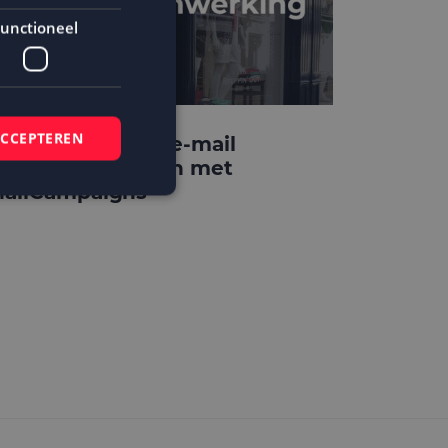
unctioneel
ACCEPTEREN
teppin’ Out laat e-mail
arketing groeien met
ailCampaigns
elding en
 basis van de PHP-
mene doeleinden die
ikerssessies te
 een willekeurig
bruikt, kan
ed voorbeeld is het
r een gebruiker