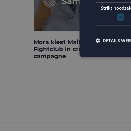
Strikt noodzak
DETAILS WE
Mora kiest MailCampaigns en
Fightclub in crossmediale
campagne
Strikt noodzakelijke
accountbeheer. De we
Naam
PHPSESSID