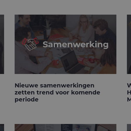
Nieuwe samenwerkingen
W
zetten trend voor komende
H
periode
M