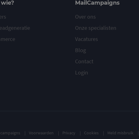
 wie?
MailCampaigns
ers
Over ons
eadgeneratie
Onze specialisten
mmerce
Vacatures
Blog
Contact
Login
ilcampaigns
Voorwaarden
Privacy
Cookies
Meld misbruik