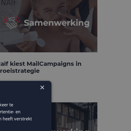
aïf kiest MailCampaigns in
roeistrategie
×
keer te
tentie- en
 heeft verstrekt