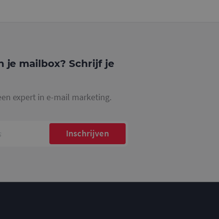
gle Analytics,
ke
website waarop het
ookie die wordt
registreert op
cs om de
n je mailbox? Schrijf je
een expert in e-mail marketing.
Inschrijven