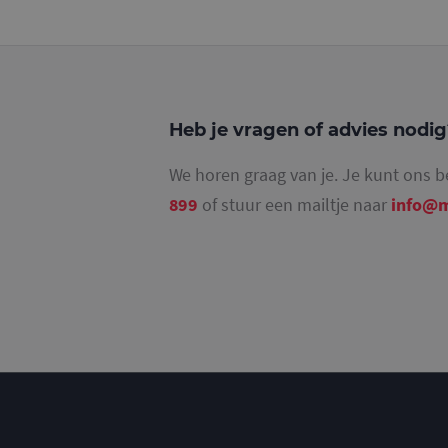
_gat_UA-
36707191-2
_ga_4SR8QTF0BS
Heb je vragen of advies nodi
We horen graag van je. Je kunt ons b
899
of stuur een mailtje naar
info@m