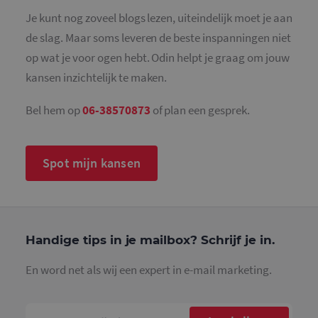
Analytics -
belangrijk
Je kunt nog zoveel blogs lezen, uiteindelijk moet je aan
is van de 
algemeen
de slag. Maar soms leveren de beste inspanningen niet
gebruikte
analyseser
op wat je voor ogen hebt. Odin helpt je graag om jouw
Google. D
cookie wo
kansen inzichtelijk te maken.
gebruikt o
gebruikers
ondersche
Bel hem op
06-38570873
of plan een gesprek.
door een
willekeurig
gegeneree
nummer to
wijzen als 
Spot mijn kansen
Het is op
in elk
paginaver
een site e
gebruikt 
bezoekers-,
en
campagne
Handige tips in je mailbox? Schrijf je in.
te bereken
de
analysera
En word net als wij een expert in e-mail marketing.
van de site
_gid
1 dag
Deze cooki
Google LLC
geplaatst 
.mailcampaigns.nl
Google Ana