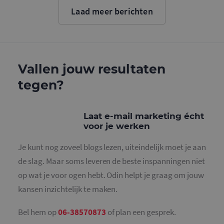
cookie wo
Laad meer berichten
gebruikt o
gebruikers
ondersche
door een
willekeurig
gegeneree
nummer to
wijzen als 
Vallen jouw resultaten
Het is op
in elk
tegen?
paginaver
een site e
gebruikt 
bezoekers-,
en
Laat e-mail marketing écht
campagne
voor je werken
te bereken
de
analysera
Je kunt nog zoveel blogs lezen, uiteindelijk moet je aan
van de site
de slag. Maar soms leveren de beste inspanningen niet
_gid
1 dag
Deze cooki
Google LLC
geplaatst 
.mailcampaigns.nl
op wat je voor ogen hebt. Odin helpt je graag om jouw
Google Ana
Het slaat 
kansen inzichtelijk te maken.
unieke wa
voor elke 
pagina en 
deze bij e
Bel hem op
06-38570873
of plan een gesprek.
gebruikt 