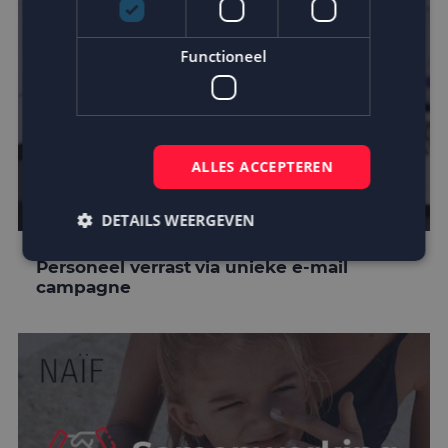
Functioneel
ALLES ACCEPTEREN
DETAILS WEERGEVEN
Personeel verrast via unieke e-mail
campagne
Strikt noodzakelijk
Prestatie
Targeting
Functioneel
Strikt noodzakelijke cookies maken de
kernfunctionaliteiten van de website mogelijk, zoals
gebruikersaanmelding en accountbeheer. De
website kan niet goed worden gebruikt zonder de
strikt noodzakelijke cookies.