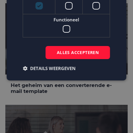
Functioneel
ALLES ACCEPTEREN
DETAILS WEERGEVEN
Het geheim van een converterende e-
mail template
Strikt noodzakelijk
Prestatie
Targeting
Functioneel
Strikt noodzakelijke cookies maken de
kernfunctionaliteiten van de website mogelijk, zoals
gebruikersaanmelding en accountbeheer. De
website kan niet goed worden gebruikt zonder de
strikt noodzakelijke cookies.