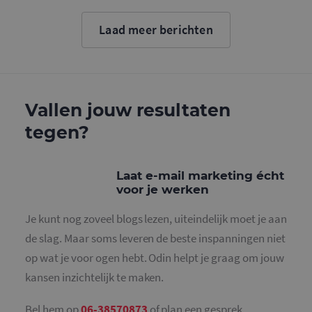
Google. D
cookie wo
gebruikt o
Laad meer berichten
gebruikers
ondersche
door een
willekeurig
gegeneree
nummer to
wijzen als 
Het is op
Vallen jouw resultaten
in elk
paginaver
tegen?
een site e
gebruikt 
bezoekers-,
en
campagne
Laat e-mail marketing écht
te bereken
voor je werken
de
analysera
van de site
Je kunt nog zoveel blogs lezen, uiteindelijk moet je aan
_gid
1 dag
Deze cooki
Google LLC
de slag. Maar soms leveren de beste inspanningen niet
geplaatst 
.mailcampaigns.nl
Google Ana
op wat je voor ogen hebt. Odin helpt je graag om jouw
Het slaat 
unieke wa
kansen inzichtelijk te maken.
voor elke 
pagina en 
deze bij e
Bel hem op
06-38570873
of plan een gesprek.
gebruikt 