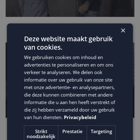
Leer van de beste businesscases
×
Deze website maakt gebruik
van cookies.
We gebruiken cookies om inhoud en
advertenties te personaliseren en om ons
verkeer te analyseren. We delen ook
informatie over uw gebruik van onze site
met onze advertentie- en analysepartners,
die deze kunnen combineren met andere
informatie die u aan hen heeft verstrekt of
die zij hebben verzameld door uw gebruik
van hun diensten.
Privacybeleid
Ontdek de kracht van kinetic e-mails
Strikt
Prestatie
Targeting
noodzakelijk