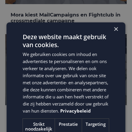
Mora kiest MailCampaigns en Fightclub in
crossmediale campagne
×
Deze website maakt gebruik
van cookies.
We gebruiken cookies om inhoud en
advertenties te personaliseren en om ons
verkeer te analyseren. We delen ook
informatie over uw gebruik van onze site
met onze advertentie- en analysepartners,
die deze kunnen combineren met andere
informatie die u aan hen heeft verstrekt of
die zij hebben verzameld door uw gebruik
van hun diensten.
Privacybeleid
Steppin’ Out laat e-mail marketing
groeien met MailCampaigns
Strikt
Prestatie
Targeting
noodzakelijk