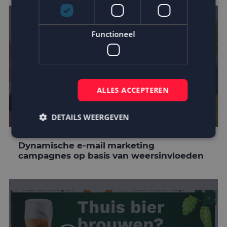
Functioneel
ALLES ACCEPTEREN
DETAILS WEERGEVEN
Dynamische e-mail marketing
campagnes op basis van weersinvloeden
Strikt noodzakelijk
Prestatie
Targeting
Functioneel
Strikt noodzakelijke cookies maken de
kernfunctionaliteiten van de website mogelijk, zoals
gebruikersaanmelding en accountbeheer. De
website kan niet goed worden gebruikt zonder de
strikt noodzakelijke cookies.