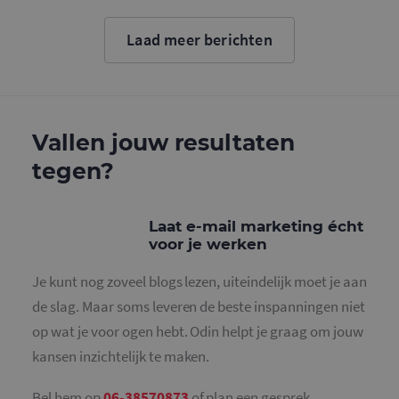
Google. D
cookie wo
gebruikt o
Laad meer berichten
gebruikers
ondersche
door een
willekeurig
gegeneree
nummer to
wijzen als 
Het is op
Vallen jouw resultaten
in elk
paginaver
tegen?
een site e
gebruikt 
bezoekers-,
en
campagne
Laat e-mail marketing écht
te bereken
voor je werken
de
analysera
van de site
Je kunt nog zoveel blogs lezen, uiteindelijk moet je aan
_gid
1 dag
Deze cooki
Google LLC
de slag. Maar soms leveren de beste inspanningen niet
geplaatst 
.mailcampaigns.nl
Google Ana
op wat je voor ogen hebt. Odin helpt je graag om jouw
Het slaat 
unieke wa
kansen inzichtelijk te maken.
voor elke 
pagina en 
deze bij e
Bel hem op
06-38570873
of plan een gesprek.
gebruikt 